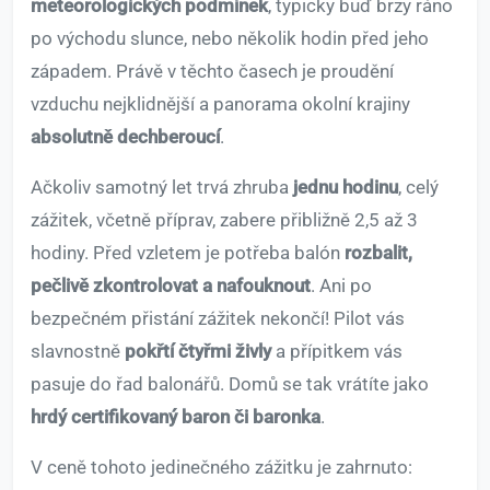
meteorologických podmínek
, typicky buď brzy ráno
po východu slunce, nebo několik hodin před jeho
západem. Právě v těchto časech je proudění
vzduchu nejklidnější a panorama okolní krajiny
absolutně dechberoucí
.
Ačkoliv samotný let trvá zhruba
jednu hodinu
, celý
zážitek, včetně příprav, zabere přibližně 2,5 až 3
hodiny. Před vzletem je potřeba balón
rozbalit,
pečlivě zkontrolovat a nafouknout
. Ani po
bezpečném přistání zážitek nekončí! Pilot vás
slavnostně
pokřtí čtyřmi živly
a přípitkem vás
pasuje do řad balonářů. Domů se tak vrátíte jako
hrdý certifikovaný baron či baronka
.
V ceně tohoto jedinečného zážitku je zahrnuto: