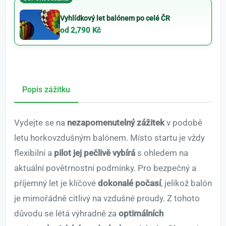
Vyhlídkový let balónem po celé ČR
od 2,790 Kč
Popis zážitku
Vydejte se na
nezapomenutelný zážitek
v podobě
letu horkovzdušným balónem. Místo startu je vždy
flexibilní a
pilot jej pečlivě vybírá
s ohledem na
aktuální povětrnostní podmínky. Pro bezpečný a
příjemný let je klíčové
dokonalé počasí
, jelikož balón
je mimořádně citlivý na vzdušné proudy. Z tohoto
důvodu se létá výhradně za
optimálních