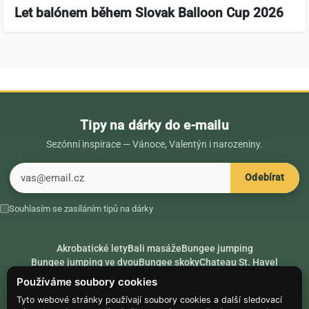
Let balónem během Slovak Balloon Cup 2026
Tipy na dárky do e-mailu
Sezónní inspirace — Vánoce, Valentýn i narozeniny.
E-mail
Odebírat
Souhlasím se zasíláním tipů na dárky
Akrobatické lety
Bali masáže
Bungee jumping
Bungee jumping ve dvou
Bungee skoky
Chateau St. Havel
Dárek k 18. narozeninám
Dárek k 40. narozeninám
Nápady na dárky
Používáme soubory cookies
Rádce
Secret Santa
Složte se na dárek
Tyto webové stránky používají soubory cookies a další sledovací