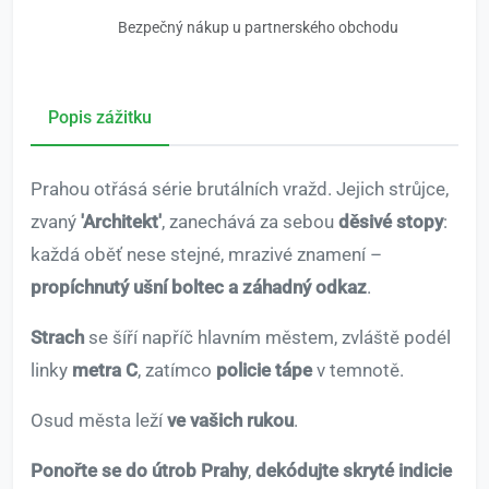
Bezpečný nákup u partnerského obchodu
Popis zážitku
Prahou otřásá série brutálních vražd. Jejich strůjce,
zvaný
'Architekt'
, zanechává za sebou
děsivé stopy
:
každá oběť nese stejné, mrazivé znamení –
propíchnutý ušní boltec a záhadný odkaz
.
Strach
se šíří napříč hlavním městem, zvláště podél
linky
metra C
, zatímco
policie tápe
v temnotě.
Osud města leží
ve vašich rukou
.
Ponořte se do útrob Prahy
,
dekódujte skryté indicie