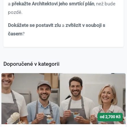
a
překažte Architektovi jeho smrtící plán
, než bude
pozdě.
Dokážete se postavit zlu
a
zvítězit v souboji s
časem
?
Doporučené v kategorii
od 2,700 Kč