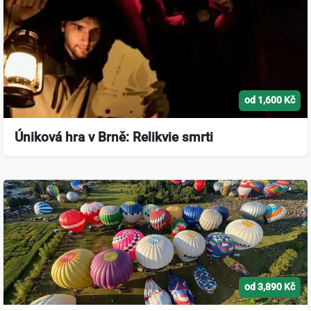
od 1,600 Kč
Úniková hra v Brně: Relikvie smrti
od 3,890 Kč