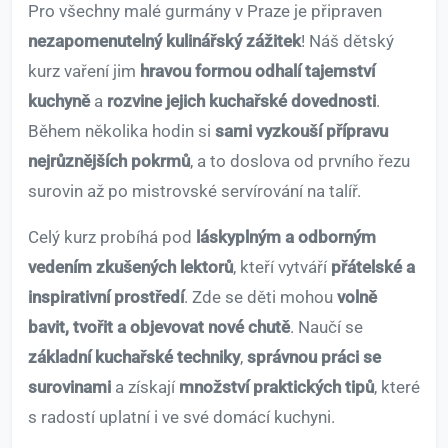
Pro všechny malé gurmány v Praze je připraven
nezapomenutelný kulinářský zážitek
! Náš dětský
kurz vaření jim
hravou formou odhalí tajemství
kuchyně
a
rozvine jejich kuchařské dovednosti
.
Během několika hodin si
sami vyzkouší přípravu
nejrůznějších pokrmů
, a to doslova od prvního řezu
surovin až po mistrovské servírování na talíř.
Celý kurz probíhá pod
láskyplným a odborným
vedením zkušených lektorů
, kteří vytváří
přátelské a
inspirativní prostředí
. Zde se děti mohou
volně
bavit, tvořit a objevovat nové chutě
. Naučí se
základní kuchařské techniky
,
správnou práci se
surovinami
a získají
množství praktických tipů
, které
s radostí uplatní i ve své domácí kuchyni.