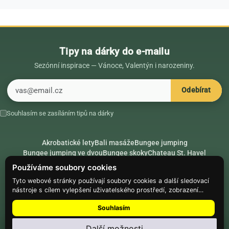
Tipy na dárky do e-mailu
Sezónní inspirace — Vánoce, Valentýn i narozeniny.
E-mail
Odebírat
Souhlasím se zasíláním tipů na dárky
Akrobatické lety
Bali masáže
Bungee jumping
Bungee jumping ve dvou
Bungee skoky
Chateau St. Havel
Dárek k 18. narozeninám
Dárek k 40. narozeninám
Nápady na dárky
Používáme soubory cookies
Rádce
Secret Santa
Složte se na dárek
Tyto webové stránky používají soubory cookies a další sledovací
nástroje s cílem vylepšení uživatelského prostředí, zobrazení
Hike.place
Climbing.place
PARTNEŘI
přizpůsobeného obsahu a reklam, analýzy návštěvnosti webových
Souhlasím
stránek a zjištění zdroje návštěvnosti.
© Web Development — Good Experience s.r.o.
Další možnosti
Nainstalujte
Najdi Dárek
: menu ⋮ → Nainstalovat aplikaci