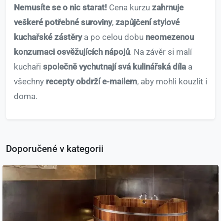
Nemusíte se o nic starat!
Cena kurzu
zahrnuje
veškeré potřebné suroviny
,
zapůjčení stylové
kuchařské zástěry
a po celou dobu
neomezenou
konzumaci osvěžujících nápojů
. Na závěr si malí
kuchaři
společně vychutnají svá kulinářská díla
a
všechny
recepty obdrží e-mailem
, aby mohli kouzlit i
doma.
Doporučené v kategorii