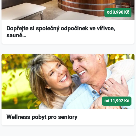
od 3,990 Kč
Dopřejte si společný odpočinek ve vířivce,
sauně…
od 11,992 Kč
Wellness pobyt pro seniory