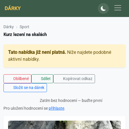
DÁRKY
Dárky
Sport
Kurz lezení na skalách
Tato nabídka již není platná.
Níže najdete podobné
aktivní nabídky.
Oblíbené
Sdílet
Kopírovat odkaz
Složit se na dárek
Zatím bez hodnocení — buďte první
Pro uložení hodnocení se
přihlaste
.