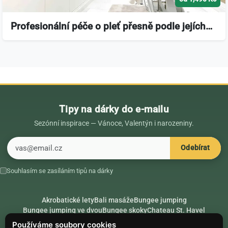
Profesionální péče o pleť přesně podle jejích…
Tipy na dárky do e-mailu
Sezónní inspirace — Vánoce, Valentýn i narozeniny.
E-mail
Odebírat
Souhlasím se zasíláním tipů na dárky
Akrobatické lety
Bali masáže
Bungee jumping
Bungee jumping ve dvou
Bungee skoky
Chateau St. Havel
Dárek k 18. narozeninám
Dárek k 40. narozeninám
Nápady na dárky
Používáme soubory cookies