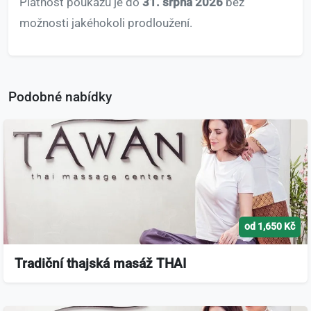
Platnost poukazu je do
31. srpna 2026
bez
možnosti jakéhokoli prodloužení.
Podobné nabídky
od 1,650 Kč
Tradiční thajská masáž THAI