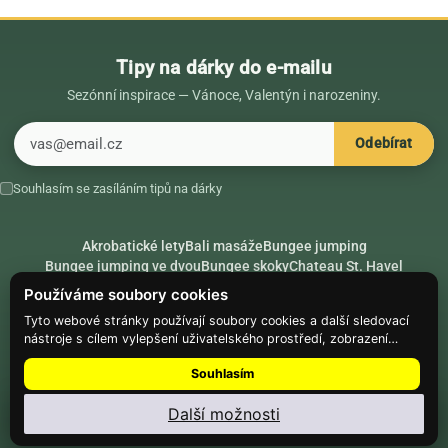
Tipy na dárky do e-mailu
Sezónní inspirace — Vánoce, Valentýn i narozeniny.
E-mail
Odebírat
Souhlasím se zasíláním tipů na dárky
Akrobatické lety
Bali masáže
Bungee jumping
Bungee jumping ve dvou
Bungee skoky
Chateau St. Havel
Dárek k 18. narozeninám
Dárek k 40. narozeninám
Nápady na dárky
Používáme soubory cookies
Rádce
Secret Santa
Složte se na dárek
Tyto webové stránky používají soubory cookies a další sledovací
nástroje s cílem vylepšení uživatelského prostředí, zobrazení
Hike.place
Climbing.place
PARTNEŘI
přizpůsobeného obsahu a reklam, analýzy návštěvnosti webových
Souhlasím
stránek a zjištění zdroje návštěvnosti.
© Web Development — Good Experience s.r.o.
Další možnosti
Nainstalujte
Najdi Dárek
: menu ⋮ → Nainstalovat aplikaci
Nastavení souborů cookie