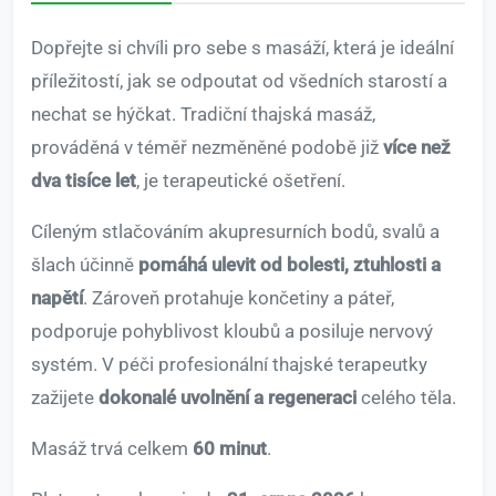
Dopřejte si chvíli pro sebe s masáží, která je ideální
příležitostí, jak se odpoutat od všedních starostí a
nechat se hýčkat. Tradiční thajská masáž,
prováděná v téměř nezměněné podobě již
více než
dva tisíce let
, je terapeutické ošetření.
Cíleným stlačováním akupresurních bodů, svalů a
šlach účinně
pomáhá ulevit od bolesti, ztuhlosti a
napětí
. Zároveň protahuje končetiny a páteř,
podporuje pohyblivost kloubů a posiluje nervový
systém. V péči profesionální thajské terapeutky
zažijete
dokonalé uvolnění a regeneraci
celého těla.
Masáž trvá celkem
60 minut
.