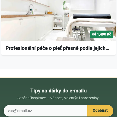
od 1,490 Kč
Profesionální péče o pleť přesně podle jejích…
Tipy na dárky do e-mailu
Sezónní inspirace — Vánoce, Valentýn i narozeniny.
E-mail
Odebírat