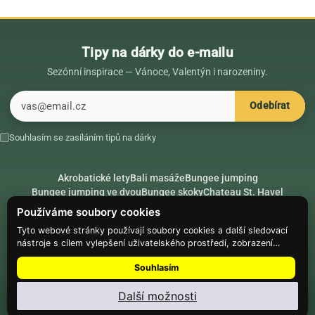
Tipy na dárky do e-mailu
Sezónní inspirace — Vánoce, Valentýn i narozeniny.
E-mail
Odebírat
Souhlasím se zasíláním tipů na dárky
Akrobatické lety
Bali masáže
Bungee jumping
Bungee jumping ve dvou
Bungee skoky
Chateau St. Havel
Dárek k 18. narozeninám
Dárek k 40. narozeninám
Nápady na dárky
Používáme soubory cookies
Rádce
Secret Santa
Složte se na dárek
Tyto webové stránky používají soubory cookies a další sledovací
nástroje s cílem vylepšení uživatelského prostředí, zobrazení
Hike.place
Climbing.place
PARTNEŘI
přizpůsobeného obsahu a reklam, analýzy návštěvnosti webových
Souhlasím
stránek a zjištění zdroje návštěvnosti.
© Web Development — Good Experience s.r.o.
Další možnosti
Nainstalujte
Najdi Dárek
: menu ⋮ → Nainstalovat aplikaci
Nastavení souborů cookie