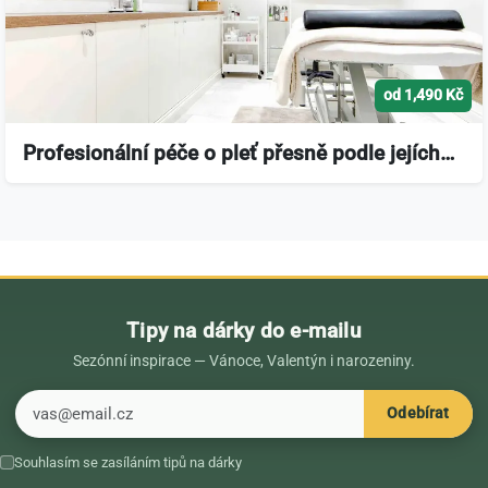
od 1,490 Kč
Profesionální péče o pleť přesně podle jejích…
Tipy na dárky do e-mailu
Sezónní inspirace — Vánoce, Valentýn i narozeniny.
E-mail
Odebírat
Souhlasím se zasíláním tipů na dárky