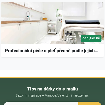
od 1,490 Kč
Profesionální péče o pleť přesně podle jejích…
Tipy na dárky do e-mailu
Sezónní inspirace — Vánoce, Valentýn i narozeniny.
E-mail