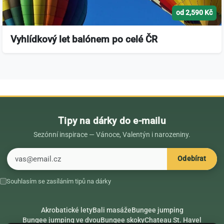
od 2,590 Kč
Vyhlídkový let balónem po celé ČR
Tipy na dárky do e-mailu
Sezónní inspirace — Vánoce, Valentýn i narozeniny.
E-mail
Odebírat
Souhlasím se zasíláním tipů na dárky
Akrobatické lety
Bali masáže
Bungee jumping
Bungee jumping ve dvou
Bungee skoky
Chateau St. Havel