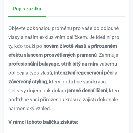
Popis zážitku
Objevte dokonalou proměnu pro vaše polodlouhé
vlasy s naším exkluzivním balíčkem. Je ideální pro
ty, kdo touží po
novém životě vlasů
a
přirozeném
efektu sluncem prosvětlených pramenů
. Zahrnuje
profesionální balayage
,
střih šitý na míru
vašemu
obličeji a typu vlasů,
intenzivní regenerační péči
a
závěrečný styling
, který podtrhne vaši krásu.
Celistvý dojem pak doladí
jemné denní líčení
, které
podtrhne vaši přirozenou krásu a zajistí dokonale
harmonický vzhled.
V rámci tohoto balíčku získáte: