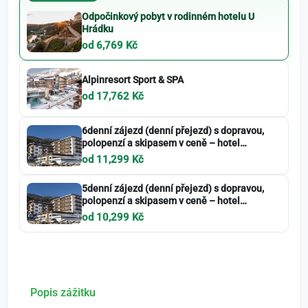
Odpočinkový pobyt v rodinném hotelu U
Hrádku
od 6,769 Kč
Alpinresort Sport & SPA
od 17,762 Kč
6denní zájezd (denní přejezd) s dopravou,
polopenzí a skipasem v ceně – hotel
Biancaneve
od 11,299 Kč
5denní zájezd (denní přejezd) s dopravou,
polopenzí a skipasem v ceně – hotel
Biancaneve
od 10,299 Kč
Popis zážitku