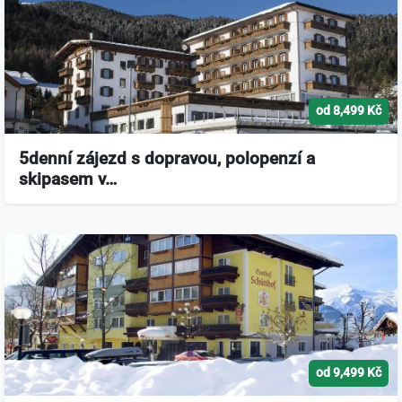
od 8,499 Kč
5denní zájezd s dopravou, polopenzí a
skipasem v…
od 9,499 Kč