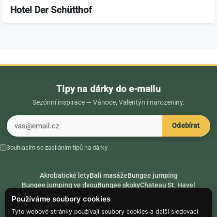
Hotel Der Schütthof
Tipy na dárky do e-mailu
Sezónní inspirace — Vánoce, Valentýn i narozeniny.
E-mail
Odebírat
Souhlasím se zasíláním tipů na dárky
Akrobatické lety
Bali masáže
Bungee jumping
Bungee jumping ve dvou
Bungee skoky
Chateau St. Havel
Dárek k 18. narozeninám
Dárek k 40. narozeninám
Nápady na dárky
Používáme soubory cookies
Rádce
Secret Santa
Složte se na dárek
Tyto webové stránky používají soubory cookies a další sledovací