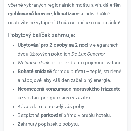
včetně vybraných regionálních moštů a vín, dále
fén
,
rychlovarná konvice
,
klimatizace
a individuálně
nastavitelné vytápění. U nás se spí jako na obláčku!
Pobytový balíček zahrnuje:
Ubytování pro 2 osoby na 2 noci
v elegantních
dvoulůžkových pokojích
De Lux Superior
.
Welcome drink
při příjezdu pro příjemné uvítání.
Bohaté snídaně
formou bufetu – teplé, studené
a nápojové, aby váš den začal plný energie.
Neomezená konzumace moravského frizzante
ke snídani pro gurmánský zážitek.
Káva zdarma po celý váš pobyt.
Bezplatné
parkování
přímo v areálu hotelu.
Zahrnutý poplatek z pobytu.