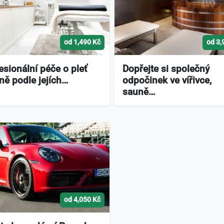
od 1,490 Kč
od 3,
esionální péče o pleť
Dopřejte si společný
ně podle jejích…
odpočinek ve vířivce,
sauně…
od 4,050 Kč