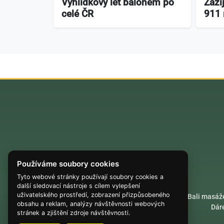
Vyhlídkový let balónem po
Zaži
celé ČR
911
Používáme soubory cookies
Tyto webové stránky používají soubory cookies a
další sledovací nástroje s cílem vylepšení
uživatelského prostředí, zobrazení přizpůsobeného
Akrobatické lety
Bali masáž
obsahu a reklam, analýzy návštěvnosti webových
Dár
stránek a zjištění zdroje návštěvnosti.