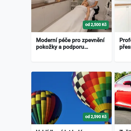
od 2,500 Kč
Moderní péče pro zpevnění
Prof
pokožky a podporu…
přes
od 2,590 Kč