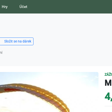
Hry
Účet
Složit se na dárek
ní
ZÁŽ
Mi
4