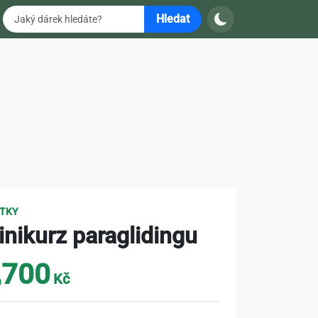
Hledat
ITKY
nikurz paraglidingu
,700
Kč