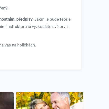
řený!
ostními předpisy
. Jakmile bude teorie
ím instruktora si vyzkoušíte své první
á vás na holičkách.