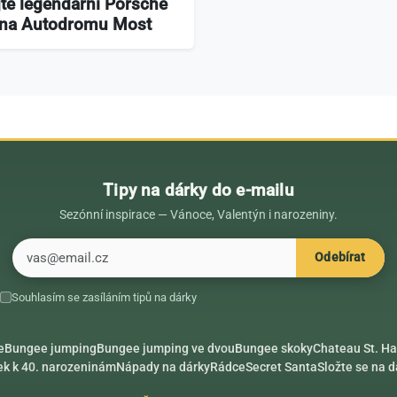
jte legendární Porsche
 na Autodromu Most
Tipy na dárky do e-mailu
Sezónní inspirace — Vánoce, Valentýn i narozeniny.
E-mail
Odebírat
Souhlasím se zasíláním tipů na dárky
e
Bungee jumping
Bungee jumping ve dvou
Bungee skoky
Chateau St. Ha
ek k 40. narozeninám
Nápady na dárky
Rádce
Secret Santa
Složte se na 