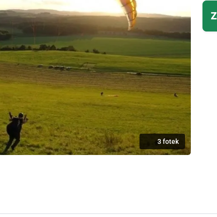
Z
3 fotek