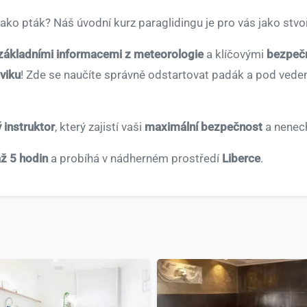
 jako pták? Náš úvodní kurz paraglidingu je pro vás jako stvo
základními informacemi z meteorologie
a klíčovými
bezpečn
viku
! Zde se naučíte správně odstartovat padák a pod veden
 instruktor
, který zajistí vaši
maximální bezpečnost
a nenech
až 5 hodin
a probíhá v nádherném prostředí
Liberce
.