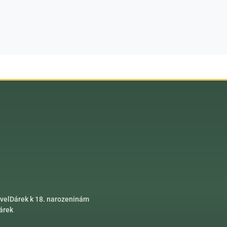
vel
Dárek k 18. narozeninám
dárek