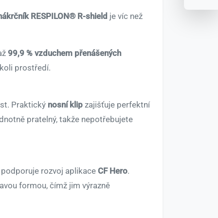
 nákrčník RESPILON® R-shield
je víc než
 až
99,9 % vzduchem přenášených
oli prostředí.
st. Praktický
nosní klip
zajišťuje perfektní
odnotně pratelný, takže nepotřebujete
e podporuje rozvoj aplikace
CF Hero
.
ravou formou, čímž jim výrazně