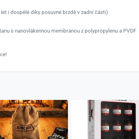
let i dospělé díky posuvné brzdě v zadní části)
astanu s nanovlákennou membránou z polypropylenu a PVDF
ce!