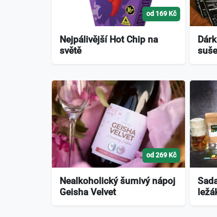
od 169 Kč
Nejpálivější Hot Chip na
Dárk
světě
suše
od 269 Kč
Nealkoholický šumivý nápoj
Sada
Geisha Velvet
ležá