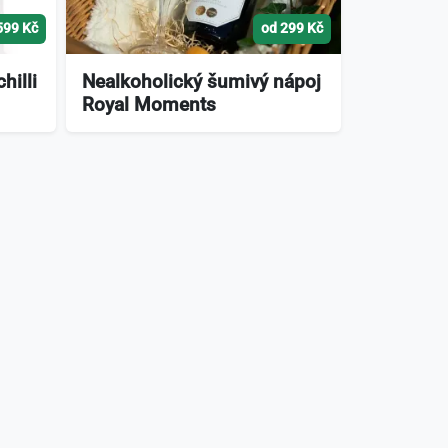
599 Kč
od 299 Kč
hilli
Nealkoholický šumivý nápoj
Royal Moments