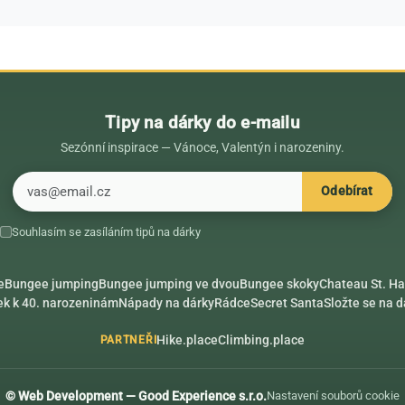
Tipy na dárky do e-mailu
Sezónní inspirace — Vánoce, Valentýn i narozeniny.
E-mail
Odebírat
Souhlasím se zasíláním tipů na dárky
e
Bungee jumping
Bungee jumping ve dvou
Bungee skoky
Chateau St. Ha
ek k 40. narozeninám
Nápady na dárky
Rádce
Secret Santa
Složte se na 
Hike.place
Climbing.place
PARTNEŘI
© Web Development — Good Experience s.r.o.
Nastavení souborů cookie