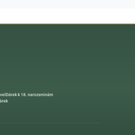
vel
Dárek k 18. narozeninám
dárek