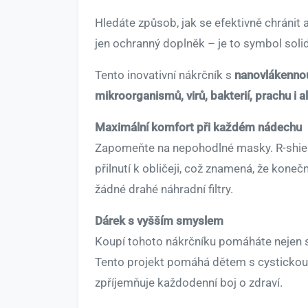
Hledáte způsob, jak se efektivně chránit
jen ochranný doplněk – je to symbol solid
Tento inovativní nákrčník s
nanovlákenn
mikroorganismů, virů, bakterií, prachu i 
Maximální komfort při každém nádechu
Zapomeňte na nepohodlné masky. R-shield 
přilnutí k obličeji, což znamená, že kone
žádné drahé náhradní filtry.
Dárek s vyšším smyslem
Koupí tohoto nákrčníku pomáháte nejen so
Tento projekt pomáhá dětem s cystickou f
zpříjemňuje každodenní boj o zdraví.