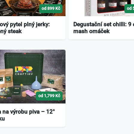
od 899 Kč
od 
ový pytel plný jerky:
Degustační set chilli: 9 c
ný steak
mash omáček
od 1,799 Kč
 na výrobu piva – 12°
ku