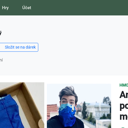
Hry
Účet
ý
Složit se na dárek
ní
HMO
An
p
m