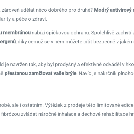
 a zároveň udělat něco dobrého pro druhé?
Modrý antivirový
arity a péče o zdraví.
ou membránou
nabízí špičkovou ochranu. Spolehlivě zachytí
alergenů
, díky čemuž se v něm můžete cítit bezpečně v jakémk
je navržen tak, aby byl prodyšný a efektivně odváděl vlhko
čně
přestanou zamlžovat vaše brýle
. Navíc je nákrčník plnoh
bě, ale i ostatním. Výtěžek z prodeje této limitované edic
ibrózou zvládat náročné inhalace a dechové rehabilitace h