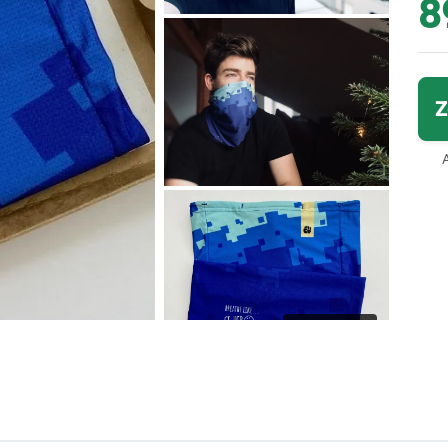
8
Z
9 fotek