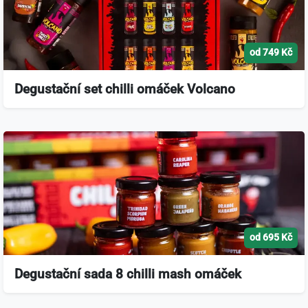
od 749 Kč
Degustační set chilli omáček Volcano
od 695 Kč
Degustační sada 8 chilli mash omáček