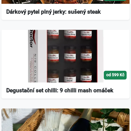
Dárkový pytel plný jerky: sušený steak
od 599 Kč
Degustační set chilli: 9 chilli mash omáček