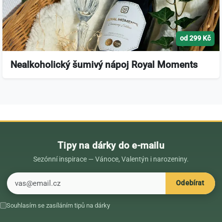
od 299 Kč
Nealkoholický šumivý nápoj Royal Moments
Tipy na dárky do e-mailu
Sezónní inspirace — Vánoce, Valentýn i narozeniny.
E-mail
Odebírat
Souhlasím se zasíláním tipů na dárky