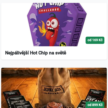
od 169 Kč
Nejpálivější Hot Chip na světě
od 899 Kč