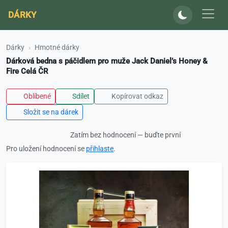
DÁRKY
Dárky
Hmotné dárky
Dárková bedna s páčidlem pro muže Jack Daniel’s Honey &
Fire Celá ČR
Oblíbené
Sdílet
Kopírovat odkaz
Složit se na dárek
Zatím bez hodnocení — buďte první
Pro uložení hodnocení se
přihlaste
.