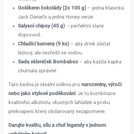
Goldkenn čokolády (2x 100 g)
– jedna klasická
Jack Daniel’s a jedna Honey verze.
Salysol chipsy (45 g)
– perfektní slaný
doprovod.
Chladící kameny (9 ks)
– aby drink zůstal
ledový, ale nezředil se vodou.
Sada skleniček Bombabox
– aby každá kapka
chutnala správně.
Tato bedna je ideální volbou pro
narozeniny, výročí
nebo jako stylové poděkování
. Je to kombinace
kvalitního alkoholu, vkusných lahůdek a prvku
překvapení, který obdarovaný nezapomene.
Darujte kvalitu, sílu a chuť legendy v jednom