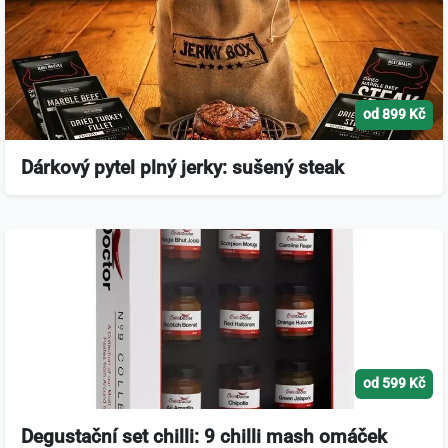
od 899 Kč
Dárkový pytel plný jerky: sušený steak
od 599 Kč
Degustační set chilli: 9 chilli mash omáček