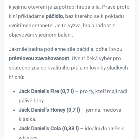
k jejímu otevření je zapotřebí hrubá síla. Právě proto
k ní přikládáme
páčidlo
, bez kterého se k pokladu
uvnitř nedostanete. Je to výzva, hra a radost z
objevování v jednom balení.
Jakmile bedna podlehne síle páčidla, odhalí svou
prémiovou zawahovanost
. Uvnitř čeká výběr pro
skutečné znalce kvalitního pití a milovníky sladkých
hříchů:
Jack Daniel’s Fire (0,7 l)
– pro ty, kteří mají rádi
pálivé tóny.
Jack Daniel’s Honey (0,7 l)
– jemná, medová
klasika.
Jack Daniel’s Cola (0,33 l)
– ideální doplněk k
whiskey.