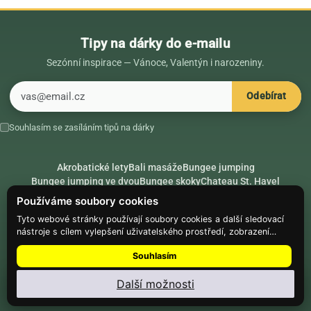
Tipy na dárky do e-mailu
Sezónní inspirace — Vánoce, Valentýn i narozeniny.
E-mail
Odebírat
Souhlasím se zasíláním tipů na dárky
Akrobatické lety
Bali masáže
Bungee jumping
Bungee jumping ve dvou
Bungee skoky
Chateau St. Havel
Dárek k 18. narozeninám
Dárek k 40. narozeninám
Nápady na dárky
Používáme soubory cookies
Rádce
Secret Santa
Složte se na dárek
Tyto webové stránky používají soubory cookies a další sledovací
nástroje s cílem vylepšení uživatelského prostředí, zobrazení
Hike.place
Climbing.place
PARTNEŘI
přizpůsobeného obsahu a reklam, analýzy návštěvnosti webových
Souhlasím
stránek a zjištění zdroje návštěvnosti.
© Web Development — Good Experience s.r.o.
Další možnosti
Nainstalujte
Najdi Dárek
: menu ⋮ → Nainstalovat aplikaci
Nastavení souborů cookie