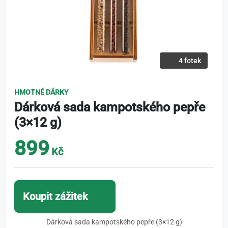
4 fotek
HMOTNÉ DÁRKY
Dárková sada kampotského pepře
(3×12 g)
899
Kč
Koupit zážitek
Dárková sada kampotského pepře (3×12 g)