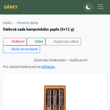
DÁRKY
Dárky
Hmotné dárky
Dárková sada kampotského pepře (3×12 g)
Oblíbené
Sdílet
Kopírovat odkaz
Složit se na dárek
Zatím bez hodnocení — buďte první
Pro uložení hodnocení se
přihlaste
.