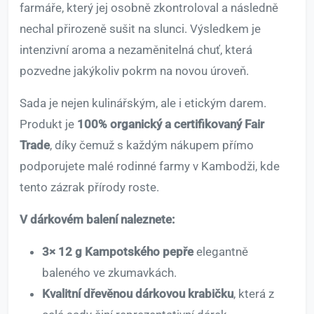
farmáře, který jej osobně zkontroloval a následně
nechal přirozeně sušit na slunci. Výsledkem je
intenzivní aroma a nezaměnitelná chuť, která
pozvedne jakýkoliv pokrm na novou úroveň.
Sada je nejen kulinářským, ale i etickým darem.
Produkt je
100% organický a certifikovaný Fair
Trade
, díky čemuž s každým nákupem přímo
podporujete malé rodinné farmy v Kambodži, kde
tento zázrak přírody roste.
V dárkovém balení naleznete:
3× 12 g Kampotského pepře
elegantně
baleného ve zkumavkách.
Kvalitní dřevěnou dárkovou krabičku
, která z