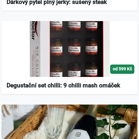
Dárkový pytel plný jerky: sušený steak
od 599 Kč
Degustační set chilli: 9 chilli mash omáček