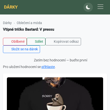
DÁRKY
Dárky
Oblečení a móda
Vtipné tričko Bastard: V pressu
Oblíbené
Sdílet
Kopírovat odkaz
Složit se na dárek
Zatím bez hodnocení — buďte první
Pro uložení hodnocení se
přihlaste
.