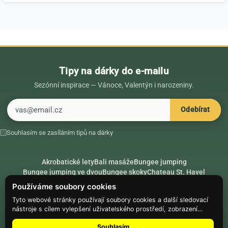
Tipy na dárky do e-mailu
Sezónní inspirace — Vánoce, Valentýn i narozeniny.
E-mail
Odebírat
Souhlasím se zasíláním tipů na dárky
Akrobatické lety
Bali masáže
Bungee jumping
Bungee jumping ve dvou
Bungee skoky
Chateau St. Havel
Dárek k 18. narozeninám
Dárek k 40. narozeninám
Nápady na dárky
Používáme soubory cookies
Rádce
Secret Santa
Složte se na dárek
Tyto webové stránky používají soubory cookies a další sledovací
nástroje s cílem vylepšení uživatelského prostředí, zobrazení
Hike.place
Climbing.place
PARTNEŘI
přizpůsobeného obsahu a reklam, analýzy návštěvnosti webových
Souhlasím
stránek a zjištění zdroje návštěvnosti.