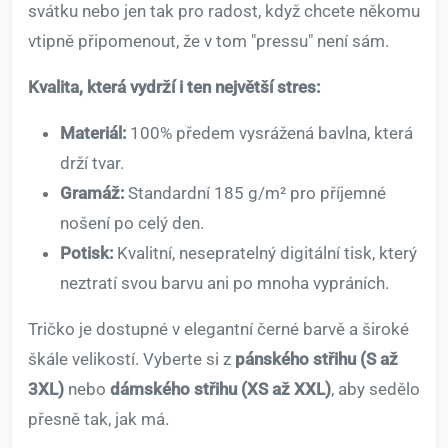
svátku nebo jen tak pro radost, když chcete někomu
vtipně připomenout, že v tom "pressu" není sám.
Kvalita, která vydrží i ten největší stres:
Materiál:
100% předem vysrážená bavlna, která
drží tvar.
Gramáž:
Standardní 185 g/m² pro příjemné
nošení po celý den.
Potisk:
Kvalitní, nesepratelný digitální tisk, který
neztratí svou barvu ani po mnoha vypráních.
Tričko je dostupné v elegantní černé barvě a široké
škále velikostí. Vyberte si z
pánského střihu (S až
3XL)
nebo
dámského střihu (XS až XXL)
, aby sedělo
přesně tak, jak má.