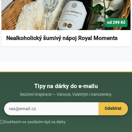
od 299 Kč
Nealkoholický šumivý nápoj Royal Moments
Tipy na dárky do e-mailu
Sezónní inspirace — Vánoce, Valentýn i narozeniny.
E-mail
Odebírat
Souhlasím se zasíláním tipů na dárky