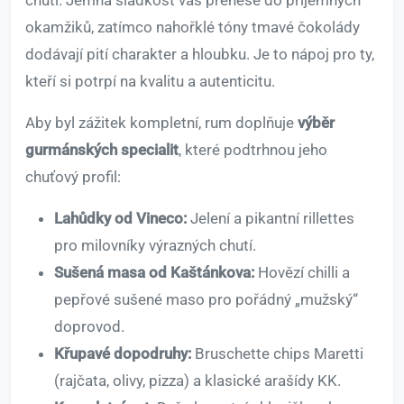
chutí. Jemná sladkost vás přenese do příjemných
okamžiků, zatímco nahořklé tóny tmavé čokolády
dodávají pití charakter a hloubku. Je to nápoj pro ty,
kteří si potrpí na kvalitu a autenticitu.
Aby byl zážitek kompletní, rum doplňuje
výběr
gurmánských specialit
, které podtrhnou jeho
chuťový profil:
Lahůdky od Vineco:
Jelení a pikantní rillettes
pro milovníky výrazných chutí.
Sušená masa od Kaštánkova:
Hovězí chilli a
pepřové sušené maso pro pořádný „mužský“
doprovod.
Křupavé dopodruhy:
Bruschette chips Maretti
(rajčata, olivy, pizza) a klasické arašídy KK.