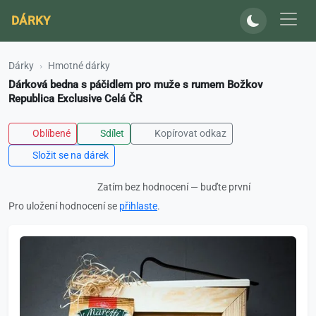
DÁRKY
Dárky
Hmotné dárky
Dárková bedna s páčidlem pro muže s rumem Božkov
Republica Exclusive Celá ČR
Oblíbené
Sdílet
Kopírovat odkaz
Složit se na dárek
Zatím bez hodnocení — buďte první
Pro uložení hodnocení se
přihlaste
.