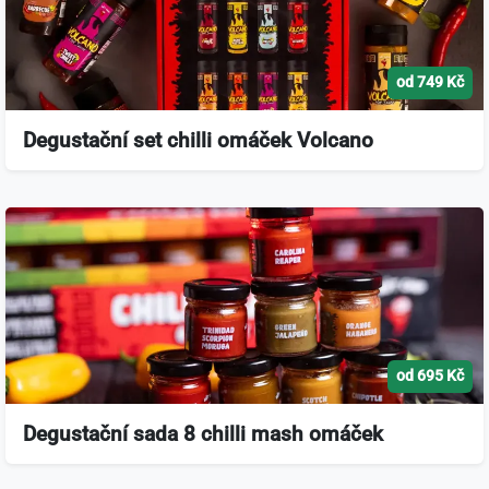
od 749 Kč
Degustační set chilli omáček Volcano
od 695 Kč
Degustační sada 8 chilli mash omáček