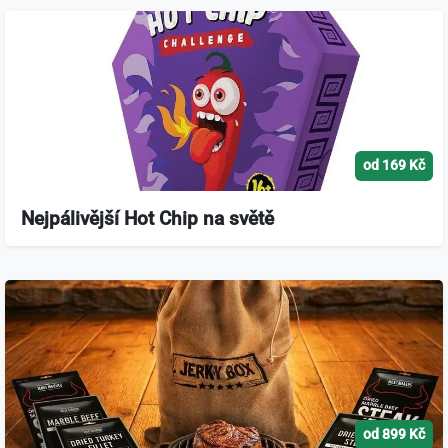
od 169 Kč
Nejpálivější Hot Chip na světě
od 899 Kč