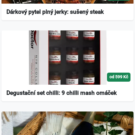
Dárkový pytel plný jerky: sušený steak
od 599 Kč
Degustační set chilli: 9 chilli mash omáček