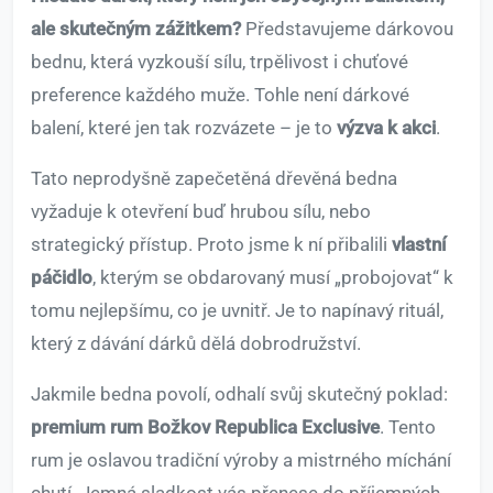
ale skutečným zážitkem?
Představujeme dárkovou
bednu, která vyzkouší sílu, trpělivost i chuťové
preference každého muže. Tohle není dárkové
balení, které jen tak rozvázete – je to
výzva k akci
.
Tato neprodyšně zapečetěná dřevěná bedna
vyžaduje k otevření buď hrubou sílu, nebo
strategický přístup. Proto jsme k ní přibalili
vlastní
páčidlo
, kterým se obdarovaný musí „probojovat“ k
tomu nejlepšímu, co je uvnitř. Je to napínavý rituál,
který z dávání dárků dělá dobrodružství.
Jakmile bedna povolí, odhalí svůj skutečný poklad:
premium rum Božkov Republica Exclusive
. Tento
rum je oslavou tradiční výroby a mistrného míchání