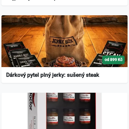
od 899 Kč
Dárkový pytel plný jerky: sušený steak