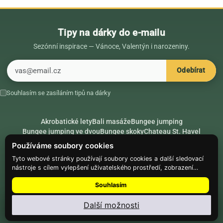
Tipy na dárky do e-mailu
Sezónní inspirace — Vánoce, Valentýn i narozeniny.
E-mail
Odebírat
Souhlasím se zasíláním tipů na dárky
Akrobatické lety
Bali masáže
Bungee jumping
Bungee jumping ve dvou
Bungee skoky
Chateau St. Havel
Dárek k 18. narozeninám
Dárek k 40. narozeninám
Nápady na dárky
Používáme soubory cookies
Rádce
Secret Santa
Složte se na dárek
Tyto webové stránky používají soubory cookies a další sledovací
nástroje s cílem vylepšení uživatelského prostředí, zobrazení
Hike.place
Climbing.place
PARTNEŘI
přizpůsobeného obsahu a reklam, analýzy návštěvnosti webových
Souhlasím
stránek a zjištění zdroje návštěvnosti.
© Web Development — Good Experience s.r.o.
Další možnosti
Nainstalujte
Najdi Dárek
: menu ⋮ → Nainstalovat aplikaci
Nastavení souborů cookie