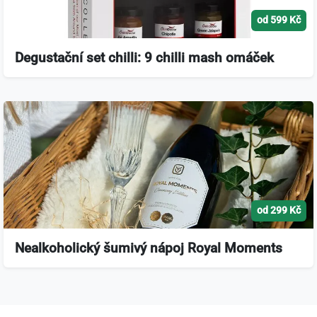
od 599 Kč
Degustační set chilli: 9 chilli mash omáček
od 299 Kč
Nealkoholický šumivý nápoj Royal Moments