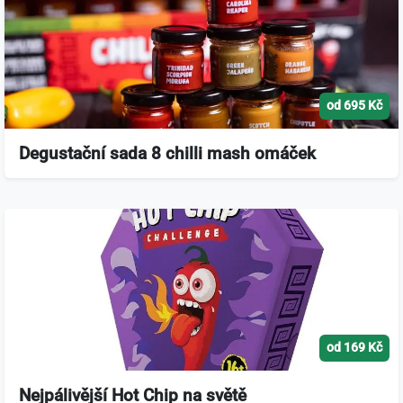
od 695 Kč
Degustační sada 8 chilli mash omáček
od 169 Kč
Nejpálivější Hot Chip na světě