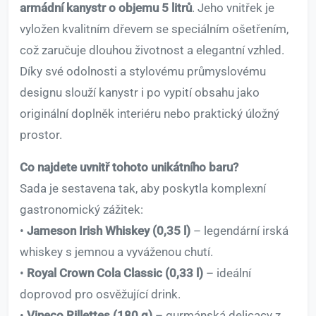
armádní kanystr o objemu 5 litrů
. Jeho vnitřek je
vyložen kvalitním dřevem se speciálním ošetřením,
což zaručuje dlouhou životnost a elegantní vzhled.
Díky své odolnosti a stylovému průmyslovému
designu slouží kanystr i po vypití obsahu jako
originální doplněk interiéru nebo praktický úložný
prostor.
Co najdete uvnitř tohoto unikátního baru?
Sada je sestavena tak, aby poskytla komplexní
gastronomický zážitek:
•
Jameson Irish Whiskey (0,35 l)
– legendární irská
whiskey s jemnou a vyváženou chutí.
•
Royal Crown Cola Classic (0,33 l)
– ideální
doprovod pro osvěžující drink.
•
Vineco Rillettes (180 g)
– gurmánská delicacy z