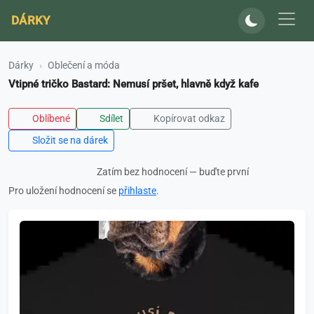
DÁRKY
Dárky
Oblečení a móda
Vtipné tričko Bastard: Nemusí pršet, hlavně když kafe
Oblíbené
Sdílet
Kopírovat odkaz
Složit se na dárek
Zatím bez hodnocení — buďte první
Pro uložení hodnocení se
přihlaste
.