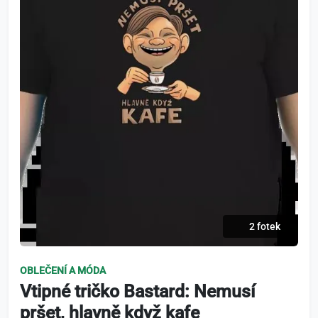
2 fotek
OBLEČENÍ A MÓDA
Vtipné tričko Bastard: Nemusí
pršet, hlavně když kafe