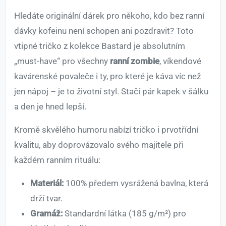
Hledáte originální dárek pro někoho, kdo bez ranní
dávky kofeinu není schopen ani pozdravit? Toto
vtipné tričko z kolekce Bastard je absolutním
„must-have“ pro všechny
ranní zombie
, víkendové
kavárenské povaleče i ty, pro které je káva víc než
jen nápoj – je to životní styl. Stačí pár kapek v šálku
a den je hned lepší.
Kromě skvělého humoru nabízí tričko i prvotřídní
kvalitu, aby doprovázovalo svého majitele při
každém ranním rituálu:
Materiál:
100% předem vysrážená bavlna, která
drží tvar.
Gramáž:
Standardní látka (185 g/m²) pro