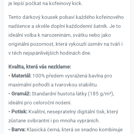
je lepší počkat na kofeinový kick.
Tento dárkový kousek pobaví každého kofeinového
nadšence a skvěle doplní každodenní šatník. Je to
ideální volba k narozeninám, svátku nebo jako
originální pozornost, která vykouzlí úsměv na tváři i
v těch nejspánlivějších hodinách dne.
Kvalita, která vás nezklame:
•
Materiál:
100% předem vysrážená bavlna pro
maximální pohodlí a tvarovkou stabilitu.
•
Gramáž:
Standardní hustota látky (185 g/m²),
ideální pro celoroční nošení.
•
Potisk:
Kvalitní, nesepratelný digitální tisk, který
zůstane svibrantní i po mnoha vypráních.
•
Barva:
Klasická černá, která se snadno kombinuje