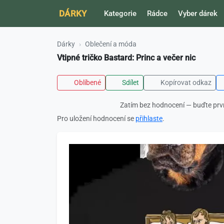
DÁRKY
Kategorie
Rádce
Vyber dárek
Dárky
Oblečení a móda
Vtipné tričko Bastard: Princ a večer nic
Oblíbené
Sdílet
Kopírovat odkaz
Zatím bez hodnocení — buďte prv
Pro uložení hodnocení se
přihlaste
.