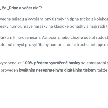
že „Princ a večer nic“?
 zvedne náladu a vyvolá vtipný úsměv? Vtipné tričko z kolekc
český humor, hravé narážky na klasické pohádky a mají rádi t
 dárkům k narozeninám, Vánocům, nebo chcete udělat radost 
, kdo má smysl pro vytříbený humor a rád si trochu pohraje 
je vyrobeno ze
100% předem vysrážené bavlny
se standardní 
je proveden
kvalitním nesepratelným digitálním tiskem
, takž