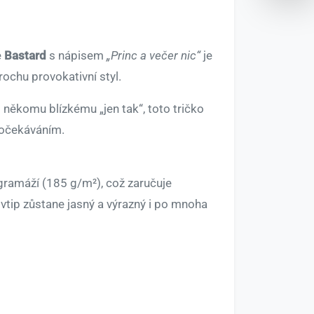
e
Bastard
s nápisem
„Princ a večer nic“
je
rochu provokativní styl.
někomu blízkému „jen tak“, toto tričko
s očekáváním.
gramáží (185 g/m²), což zaručuje
e vtip zůstane jasný a výrazný i po mnoha