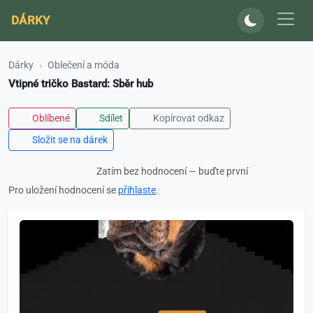
DÁRKY
Dárky
Oblečení a móda
Vtipné tričko Bastard: Sběr hub
Oblíbené
Sdílet
Kopírovat odkaz
Složit se na dárek
Zatím bez hodnocení — buďte první
Pro uložení hodnocení se
přihlaste
.