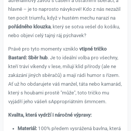
adrenalinový závod s časem a ostatními sběrači, a
hlavně – je to naprosto návykové! Kdo z nás nezažil
ten pocit triumfu, když v hustém mechu narazí na
pořádného klouzka
, který se sotva vešel do košíku,
nebo objeví celý tajný ráj pýchavek?
Právě pro tyto momenty vzniklo
vtipné tričko
Bastard: Sběr hub
. Je to ideální volba pro všechny,
kteří tráví víkendy v lese, milují klid přírody (ale ne
zakázání jiných sběračů) a mají rádi humor s řízem.
Ať už ho obdarujete váš manžel, táta nebo kamarád,
který s houbami prostě "může", toto tričko mu
vyjádří jeho vášeň sAppropriátním šmrncem.
Kvalita, která vydrží i náročné výpravy:
Materiál:
100% předem vysrážená bavlna, která