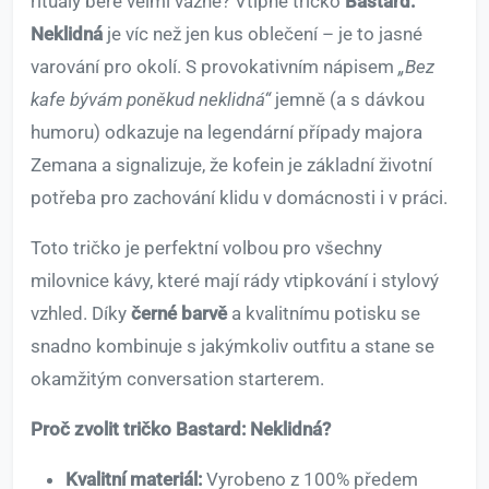
rituály bere velmi vážně? Vtipné tričko
Bastard:
Neklidná
je víc než jen kus oblečení – je to jasné
varování pro okolí. S provokativním nápisem
„Bez
kafe bývám poněkud neklidná“
jemně (a s dávkou
humoru) odkazuje na legendární případy majora
Zemana a signalizuje, že kofein je základní životní
potřeba pro zachování klidu v domácnosti i v práci.
Toto tričko je perfektní volbou pro všechny
milovnice kávy, které mají rády vtipkování i stylový
vzhled. Díky
černé barvě
a kvalitnímu potisku se
snadno kombinuje s jakýmkoliv outfitu a stane se
okamžitým conversation starterem.
Proč zvolit tričko Bastard: Neklidná?
Kvalitní materiál:
Vyrobeno z 100% předem