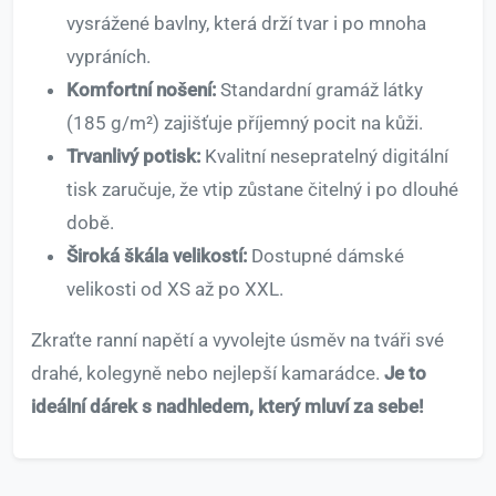
vysrážené bavlny, která drží tvar i po mnoha
vypráních.
Komfortní nošení:
Standardní gramáž látky
(185 g/m²) zajišťuje příjemný pocit na kůži.
Trvanlivý potisk:
Kvalitní nesepratelný digitální
tisk zaručuje, že vtip zůstane čitelný i po dlouhé
době.
Široká škála velikostí:
Dostupné dámské
velikosti od XS až po XXL.
Zkraťte ranní napětí a vyvolejte úsměv na tváři své
drahé, kolegyně nebo nejlepší kamarádce.
Je to
ideální dárek s nadhledem, který mluví za sebe!