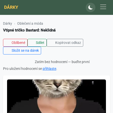
DÁRKY
Dárky
Oblečení a móda
Vtipné tričko Bastard: Neklidná
Oblíbené
Sdílet
Kopírovat odkaz
Složit se na dárek
Zatím bez hodnocení — buďte první
Pro uložení hodnocení se
přihlaste
.