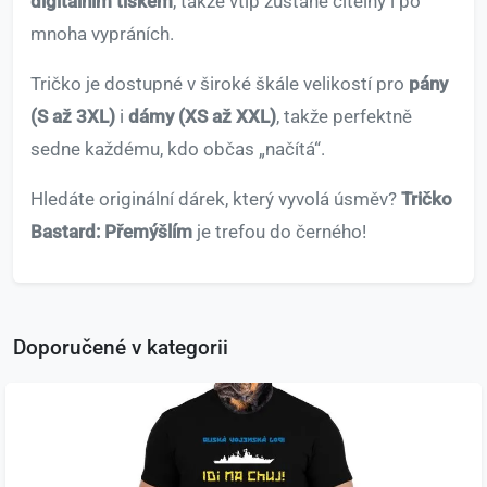
digitálním tiskem
, takže vtip zůstane čitelný i po
mnoha vypráních.
Tričko je dostupné v široké škále velikostí pro
pány
(S až 3XL)
i
dámy (XS až XXL)
, takže perfektně
sedne každému, kdo občas „načítá“.
Hledáte originální dárek, který vyvolá úsměv?
Tričko
Bastard: Přemýšlím
je trefou do černého!
Doporučené v kategorii