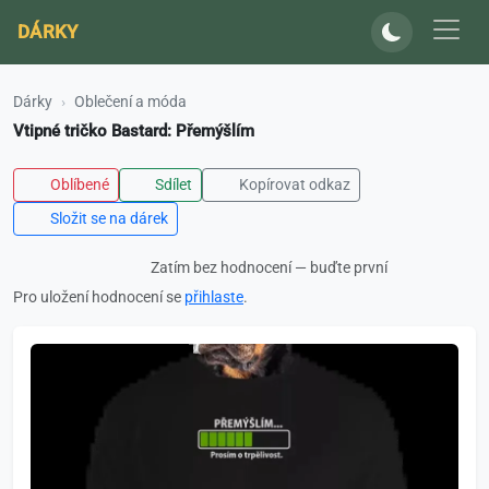
DÁRKY
Dárky
Oblečení a móda
Vtipné tričko Bastard: Přemýšlím
Oblíbené
Sdílet
Kopírovat odkaz
Složit se na dárek
Zatím bez hodnocení — buďte první
Pro uložení hodnocení se
přihlaste
.