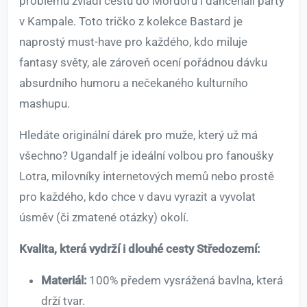
problému zvládl cestu do Mordoru i dancehall party
v Kampale. Toto tričko z kolekce Bastard je
naprostý must-have pro každého, kdo miluje
fantasy světy, ale zároveň ocení pořádnou dávku
absurdního humoru a nečekaného kulturního
mashupu.
Hledáte originální dárek pro muže, který už má
všechno? Ugandalf je ideální volbou pro fanoušky
Lotra, milovníky internetových memů nebo prostě
pro každého, kdo chce v davu vyrazit a vyvolat
úsměv (či zmatené otázky) okolí.
Kvalita, která vydrží i dlouhé cesty Středozemí:
Materiál:
100% předem vysrážená bavlna, která
drží tvar.