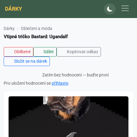
DÁRKY
Dárky
Oblečení a móda
Vtipné tričko Bastard: Ugandalf
Oblíbené
Sdílet
Kopírovat odkaz
Složit se na dárek
Zatím bez hodnocení — buďte první
Pro uložení hodnocení se
přihlaste
.