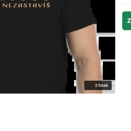
Z
2 fotek