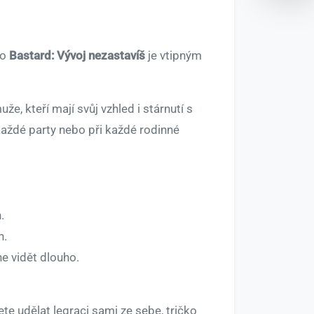
ko
Bastard: Vývoj nezastavíš
je vtipným
e, kteří mají svůj vzhled i stárnutí s
každé party nebo při každé rodinné
.
n.
ne vidět dlouho.
te udělat legraci sami ze sebe, tričko