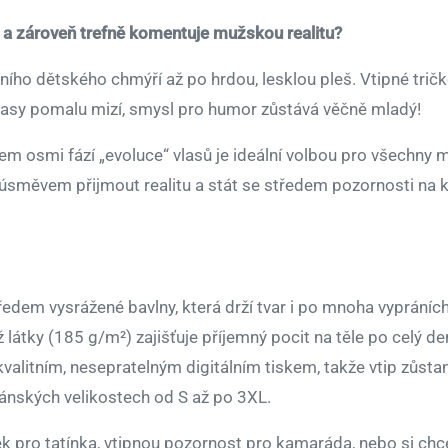
 a zároveň trefně komentuje mužskou realitu?
ního dětského chmýří až po hrdou, lesklou pleš. Vtipné trič
vlasy pomalu mizí, smysl pro humor zůstává věčně mladý!
m osmi fází „evoluce“ vlasů je ideální volbou pro všechny muž
 úsměvem přijmout realitu a stát se středem pozornosti na 
dem vysrážené bavlny, která drží tvar i po mnoha vypráních
átky (185 g/m²) zajišťuje příjemný pocit na těle po celý de
valitním, nesepratelným digitálním tiskem, takže vtip zůsta
pánských velikostech od S až po 3XL.
ek pro tatínka, vtipnou pozornost pro kamaráda, nebo si chce