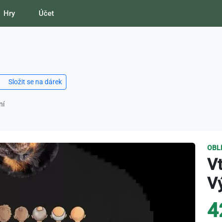
Hry
Účet
Složit se na dárek
ní
OBL
Vt
Vý
4