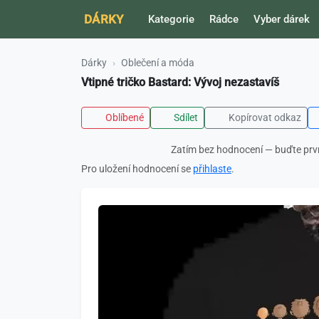
DÁRKY
Kategorie
Rádce
Vyber dárek
Dárky
Oblečení a móda
Vtipné tričko Bastard: Vývoj nezastavíš
Oblíbené
Sdílet
Kopírovat odkaz
Zatím bez hodnocení — buďte prv
Pro uložení hodnocení se
přihlaste
.