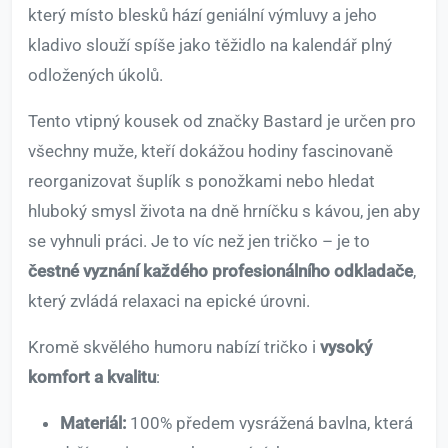
který místo blesků hází geniální výmluvy a jeho
kladivo slouží spíše jako těžidlo na kalendář plný
odložených úkolů.
Tento vtipný kousek od značky Bastard je určen pro
všechny muže, kteří dokážou hodiny fascinovaně
reorganizovat šuplík s ponožkami nebo hledat
hluboký smysl života na dně hrníčku s kávou, jen aby
se vyhnuli práci. Je to víc než jen tričko – je to
čestné vyznání každého profesionálního odkladače
,
který zvládá relaxaci na epické úrovni.
Kromě skvělého humoru nabízí tričko i
vysoký
komfort a kvalitu
:
Materiál:
100% předem vysrážená bavlna, která