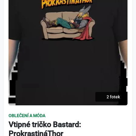
2 fotek
OBLEČENÍ A MÓDA
Vtipné tričko Bastard:
ProkrastináThor