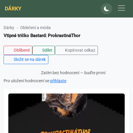
DÁRKY
Dárky
Oblečení a móda
Vtipné tričko Bastard: ProkrastináThor
Oblíbené
Sdílet
Kopírovat odkaz
Složit se na dárek
Zatím bez hodnocení — buďte první
Pro uložení hodnocení se
přihlaste
.