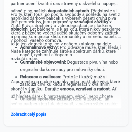
partner ocení kvalitní čas strávený u skvělého nápoje,
sáhněte po našich
degustačních setech
. Představte si
Pro ty, kteří touží po pocitu svobody a pohledu na svět z
například dárkový balíček s výběrem deseti druhů piva
jiné perspektivy, jsou připraveny
vzrušující zážitky v
Zlatá Kráva, doplněný o videodegustaci se sládkem,
oblacích
. Let balónem je klasikou, která nikdy nezklame
která z běžného večera udělá skutečný odborný zážitek
a přináší kombinaci klidu, romantiky a mírného napětí. A
v pohodlí vašeho domova.
to je jen zlomek toho, co v našem katalogu najdete.
Adrenalinové výzvy:
Pro odvážné muže, kteří hledají
Naše kategorie zahrnuje široké spektrum dárků, které
napětí, rychlost a dopamin.
rozbuší srdce:
Gurmánské objevování:
Degustace piva, vína nebo
originální dárkové sady pro milovníky chutí.
Relaxace a wellness:
Protože i každý muž si
Zapomeňte na nudné doplňky nebo praktické věci, které
zaslouží chvilku klidu a regeneraci v kvalitním
skončí v šuplíku. Darujte
emoce, vzrušení a radost
. Ať
prostředí.
už hledáte dárek k narozeninám, výročí, nebo chcete
Unikátní společné zážitky:
Ideální způsob, jak
svého partnera jen tak překvapit, v našem výběru najdete
posílit váš vztah a vytvořit si společné vzpomínky.
inspiraci, která mu ukáže, jak moc na něm záleží.
Zobrazit celý popis
Vyberte si z tisíců možností a udělejte z dnešního dne
den, na který bude váš muž vzpomínat ještě dlouhé roky.