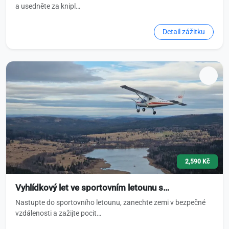
a usedněte za knipl…
Detail zážitku
2,590 Kč
Vyhlídkový let ve sportovním letounu s…
Nastupte do sportovního letounu, zanechte zemi v bezpečné
vzdálenosti a zažijte pocit…