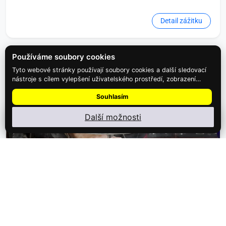
Detail zážitku
Používáme soubory cookies
Tyto webové stránky používají soubory cookies a další sledovací
nástroje s cílem vylepšení uživatelského prostředí, zobrazení
přizpůsobeného obsahu a reklam, analýzy návštěvnosti webových
Souhlasím
stránek a zjištění zdroje návštěvnosti.
Další možnosti
Nainstalujte
Najdi Dárek
: menu ⋮ → Nainstalovat aplikaci
1,990 Kč
Namíchejte si vlastní koktejl
Zapomeňte na pouhé pozorování a vstupte přímo do akce.
Nechte se okouzlit…
Detail zážitku