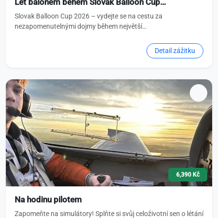
Let balónem během Slovak Balloon Cup…
Slovak Balloon Cup 2026 – vydejte se na cestu za
nezapomenutelnými dojmy během největší…
Detail zážitku
6,390 Kč
Na hodinu pilotem
Zapomeňte na simulátory! Splňte si svůj celoživotní sen o létání