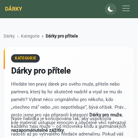
DÁRKY
Dárky
Kategorie
Dárky pro přítele
KATEGORIE
Dárky pro přítele
Hledáte ten pravý dárek pro svého muže, přítele nebo
partnera, který by ho skutečně nadchl a vryal se mu do
paměti? Vybrat něco originálního pro někoho, kdo
„všechno má“ nebo „nic nepotřebuje“, bývá oříšek. Právě
proto jsme pro vás připravili kategorii
Dárky pro muže
,
Naše nabídka je koncipována tak, aby uspokojila
kde materiál ustupuje emocím a obyčejné věci nahrazují
každého typu muže – od milovníka klidu a gurmánských
nezapomenutelné zážitky
.
radostí až po vytrvalého hledače adrenalinu. Pokud váš