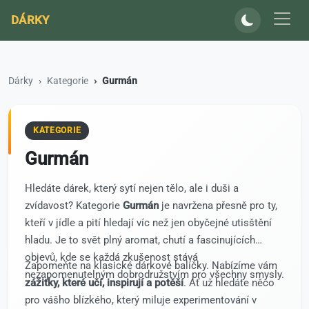
DÁRKY
Dárky
Kategorie
Gurmán
KATEGORIE
Gurmán
Hledáte dárek, který sytí nejen tělo, ale i duši a
zvídavost? Kategorie
Gurmán
je navržena přesně pro ty,
kteří v jídle a pití hledají víc než jen obyčejné utisštění
hladu. Je to svět plný aromat, chutí a fascinujících
objevů, kde se každá zkušenost stává
Zapomeňte na klasické dárkové balíčky. Nabízíme vám
nezapomenutelným dobrodružstvím pro všechny smysly.
zážitky, které učí, inspirují a potěší
. Ať už hledáte něco
pro vášho blízkého, který miluje experimentování v