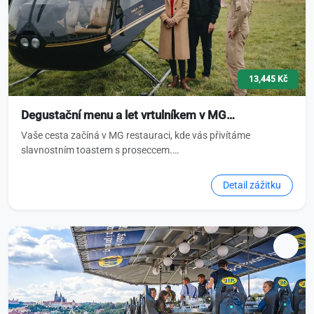
13,445 Kč
Degustační menu a let vrtulníkem v MG…
Vaše cesta začíná v MG restauraci, kde vás přivítáme
slavnostním toastem s proseccem.…
Detail zážitku