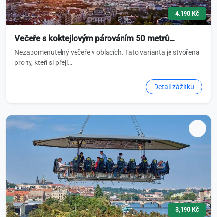
4,190 Kč
Večeře s koktejlovým párováním 50 metrů…
Nezapomenutelný večeře v oblacích. Tato varianta je stvořena
pro ty, kteří si přejí…
Detail zážitku
3,190 Kč