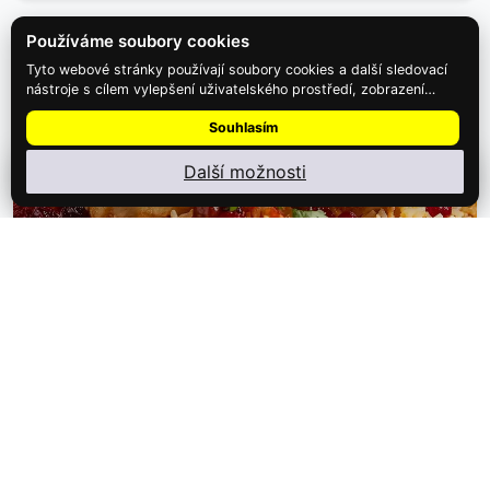
Používáme soubory cookies
Tyto webové stránky používají soubory cookies a další sledovací
nástroje s cílem vylepšení uživatelského prostředí, zobrazení
přizpůsobeného obsahu a reklam, analýzy návštěvnosti webových
Souhlasím
stránek a zjištění zdroje návštěvnosti.
Další možnosti
Nainstalujte
Najdi Dárek
: menu ⋮ → Nainstalovat aplikaci
1,199 Kč
Degustační perské menu v restauraci…
V brněnské restauraci Saffron Persian Food si můžete dopřát
autentické perské chutě, ať…
Detail zážitku