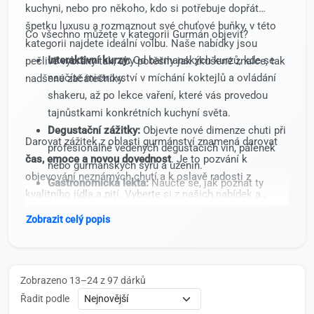
kuchyni, nebo pro někoho, kdo si potřebuje dopřát
špetku luxusu a rozmaznout své chuťové buňky, v této
Co všechno můžete v kategorii Gurmán objevit?
kategorii najdete ideální volbu. Naše nabídky jsou
Interaktivní kurzy:
Od barmanských kurzů, kde se
pečlivě vybrány tak, aby potěšily jak zkušené znalce, tak
naučíte mistrovství v míchání koktejlů a ovládání
nadšené začátečníky.
shakeru, až po lekce vaření, které vás provedou
tajnůstkami konkrétních kuchyní světa.
Degustační zážitky:
Objevte nové dimenze chuti při
Darovat zážitek z oblasti gurmánství znamená darovat
profesionálně vedených degustacích vín, pálenek
čas, emoce a novou dovednost
. Je to pozvání k
nebo gurmánských sýrů a uzenin.
objevování neznámých chutí a k oslavě radosti z
Gastronomická lekta:
Naučte se, jak poznat ty
kvalitního jídla a pití. Vyberte si z našich nabídek a
nejkvalitnější suroviny, jak správně kombinovat
dopřejte svým blízkým (nebo i sobě) kulinářský vznos,
chutě a jak z obyčejného jídla vykouzlit skutečné
Zobrazit celý popis
který bude v paměti mnohem déle než jen do konce dne.
kulinářské umění.
Exkluzivní pochoutky:
Zážitky, které kombinují
vzdělávání s maximálním potěšením z jídla a pití v
Zobrazeno 13–24 z 97 dárků
profesionálním prostředí.
Řadit podle