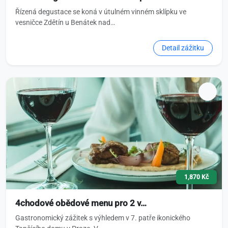
Řízená degustace se koná v útulném vinném sklípku ve
vesničce Zdětín u Benátek nad…
Detail zážitku
1,870 Kč
4chodové obědové menu pro 2 v…
Gastronomický zážitek s výhledem v 7. patře ikonického