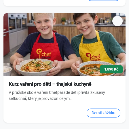
1,890 Kč
Kurz vaření pro děti – thajská kuchyně
V pražské škole vaření Chefparade děti přivítá zkušený
šéfkuchař, který je provázón celým…
Detail zážitku