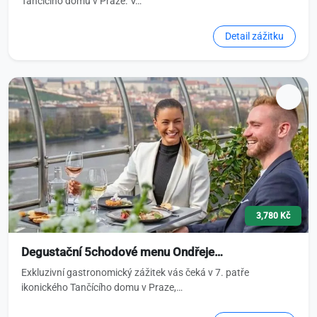
Tančícího domu v Praze. V…
Detail zážitku
3,780 Kč
Degustační 5chodové menu Ondřeje…
Exkluzivní gastronomický zážitek vás čeká v 7. patře
ikonického Tančícího domu v Praze,…