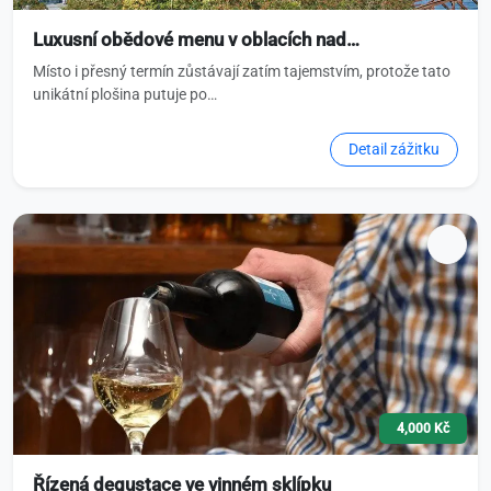
Luxusní obědové menu v oblacích nad…
Místo i přesný termín zůstávají zatím tajemstvím, protože tato
unikátní plošina putuje po…
Detail zážitku
4,000 Kč
Řízená degustace ve vinném sklípku