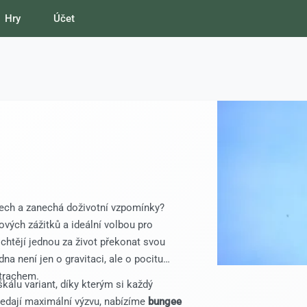
Hry
Účet
 dech a zanechá doživotní vzpomínky?
ových zážitků a ideální volbou pro
 chtějí jednou za život překonat svou
na není jen o gravitaci, ale o pocitu
strachem.
álu variant, díky kterým si každý
hledají maximální výzvu, nabízíme
bungee