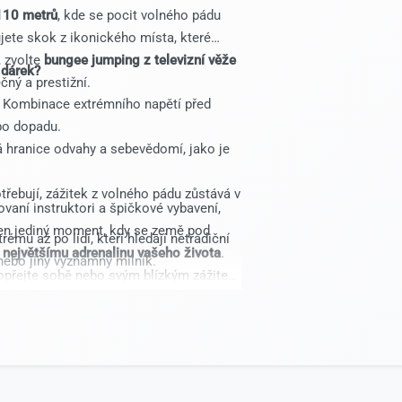
 110 metrů
, kde se pocit volného pádu
jete skok z ikonického místa, které
, zvolte
bungee jumping z televizní věže
 dárek?
čný a prestižní.
Kombinace extrémního napětí před
po dopadu.
 hranice odvahy a sebevědomí, jako je
řebují, zážitek z volného pádu zůstává v
vaní instruktori a špičkové vybavení,
den jediný moment, kdy se země pod
ému až po lidi, kteří hledají netradiční
c
největšímu adrenalinu vašeho života
.
 nebo jiný významný milník.
opřejte sobě nebo svým blízkým zážitek,