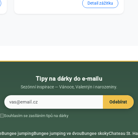
Detail zážitku
Tipy na dárky do e-mailu
Sezónní inspirace — Vánoce, Valentýn i narozeniny.
E-mail
Odebírat
Souhlasím se zasíláním tipů na dárky
e
Bungee jumping
Bungee jumping ve dvou
Bungee skoky
Chateau St. Ha