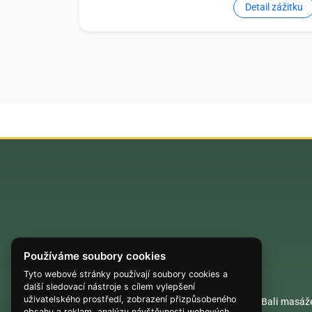
Detail zážitku
Používáme soubory cookies
Tyto webové stránky používají soubory cookies a
další sledovací nástroje s cílem vylepšení
uživatelského prostředí, zobrazení přizpůsobeného
Akrobatické lety
Bali masáž
obsahu a reklam, analýzy návštěvnosti webových