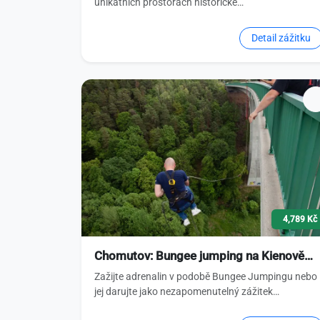
unikátních prostorách historické…
Detail zážitku
4,789 Kč
Chomutov: Bungee jumping na Kienově…
Zažijte adrenalin v podobě Bungee Jumpingu nebo
jej darujte jako nezapomenutelný zážitek…