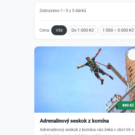
Zobrazeno 1–5 z 5 dárků
Cena:
Vše
Do 1 000 Kč
1 000 – 3 000 Kč
890 Kč
Adrenalinový seskok z komína
Adrenalinový seskok z komína vás čeká v obci Vír v