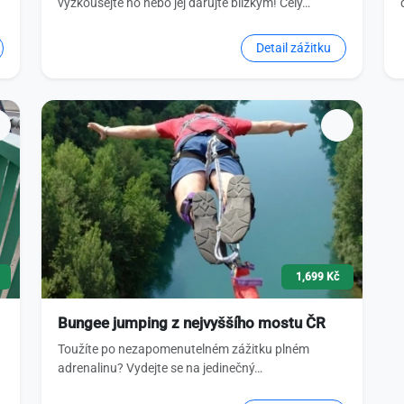
vyzkoušejte ho nebo jej darujte blízkým! Celý…
Detail zážitku
1,699 Kč
Bungee jumping z nejvyššího mostu ČR
Toužíte po nezapomenutelném zážitku plném
adrenalinu? Vydejte se na jedinečný…