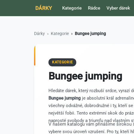
DÁRKY
Kategorie
Rádce
Vyber dárek
Dárky
Kategorie
Bungee jumping
KATEGORIE
Bungee jumping
Hledáte dárek, který rozbuší srdce, vyrazí
Bungee jumping
je absolutní král adrenalin
všechny odvážné, dobrodružné i ty, kteří se
největší fobii. Tento extrémní skok do prázd
naprosté svobody a triumfu nad vlastním 
V našem katalogu vám přinášíme širokou šk
vybere svou úroveň vzrušení. Pro ty, kteří 