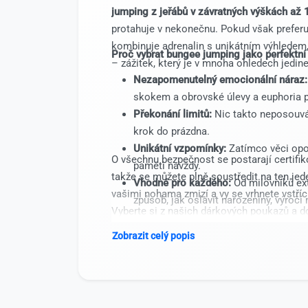
jumping z jeřábů v závratných výškách až
protahuje v nekonečnu. Pokud však preferu
kombinuje adrenalin s unikátním výhledem
Proč vybrat bungee jumping jako perfektní
– zážitek, který je v mnoha ohledech jedine
Nezapomenutelný emocionální náraz:
skokem a obrovské úlevy a euphoria 
Překonání limitů:
Nic takto neposouvá
krok do prázdna.
Unikátní vzpomínky:
Zatímco věci opot
O všechnu bezpečnost se postarají certifiko
paměti navždy.
takže se můžete plně soustředit na ten je
Vhodné pro každého:
Od milovníků extr
vašimi nohama zmizí a vy se vrhnete vstří
způsob, jak oslavit narozeniny, výročí
Vyberte si z našich dárkových poukazů a d
o kterém budou vyprávět ještě roky.
Zobrazit celý popis