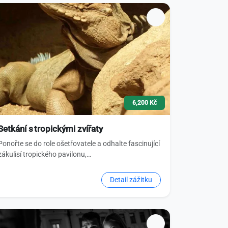
6,200 Kč
Setkání s tropickými zvířaty
Ponořte se do role ošetřovatele a odhalte fascinující
zákulisí tropického pavilonu,…
Detail zážitku