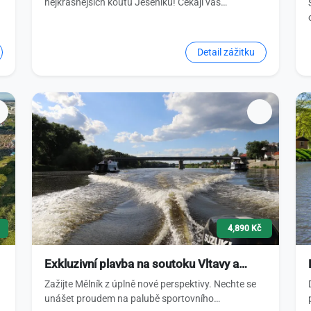
nejkrásnějších koutů Jeseníků! Čekají vás…
Detail zážitku
4,890 Kč
Exkluzivní plavba na soutoku Vltavy a…
Zažijte Mělník z úplně nové perspektivy. Nechte se
unášet proudem na palubě sportovního…