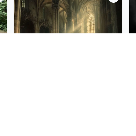
1,190 Kč
Venkovní úniková hra: Vraždě na stopě
Máte bystré oko pro detaily a ostřílenou mysl? Pak
se připravte na ultimativní výzvu,…
Detail zážitku