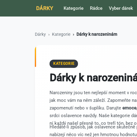
DÁRKY
Kategorie
Rádce
Vyber dárek
Dárky
Kategorie
Dárky k narozeninám
KATEGORIE
Dárky k narozenin
Narozeniny jsou ten nejlepší moment v ro
jak moc vám na něm záleží. Zapomeňte na 
zapomenutí nebo v šuplíku. Darujte
emoce,
srdci oslavence navždy. Naše kategorie dár
ní každý našel přesně to, co trefí tón, be
Hledáte-li způsob, jak oslavence skutečně p
nabízejí něco víc než jen hmotnou hodnotu.