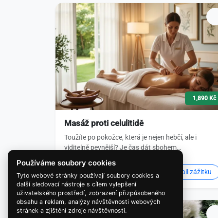
1,890 Kč
Masáž proti celulitidě
Toužíte po pokožce, která je nejen hebčí, ale i
viditelně pevnější? Je čas dát sbohem…
Používáme soubory cookies
Detail zážitku
Tyto webové stránky používají soubory cookies a
další sledovací nástroje s cílem vylepšení
uživatelského prostředí, zobrazení přizpůsobeného
obsahu a reklam, analýzy návštěvnosti webových
stránek a zjištění zdroje návštěvnosti.