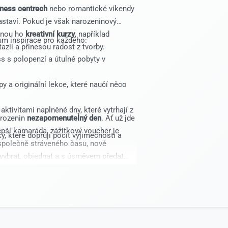
lness centrech
nebo romantické víkendy
zastaví. Pokud je však narozeninový
chnou ho
kreativní kurzy
, například
um inspirace pro každého:
azii a přinesou radost z tvorby.
ss s polopenzí a útulné pobyty v
y a originální lekce, které naučí něco
aktivitami naplněné dny, které vytrhají z
arozenin
nezapomenutelný den
. Ať už jde
lepší kamaráda, zážitkový voucher je
y, které dopřují pocit výjimečnosti a
společně stráveného času, nové
i vybrat, objednat a s úsměvem předat