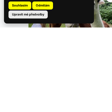
Souhlasím
Odmítám
Upravit mé předvolby
6,200 Kč
Setkání s exotickými živočichy
Toužíte prožít den jako ošetřovatel exotických
zvířat? Vydejte se s brněnskou…
Detail zážitku