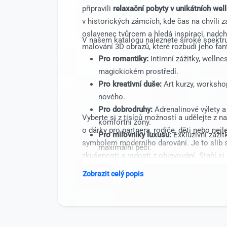
připravili
relaxační pobyty v unikátních wel
v historických zámcích, kde čas na chvíli 
oslavenec tvůrcem a hledá inspiraci, nad
V našem katalogu naleznete široké spektr
malování 3D obrazů, které rozbudí jeho fant
Pro romantiky:
Intimní zážitky, wellne
magickickém prostředí.
Pro kreativní duše:
Art kurzy, workshop
nového.
Pro dobrodruhy:
Adrenalinové výlety a 
Vyberte si z tisíců možností a udělejte z n
komfortní zóny.
o dárky pro partnera, rodiče, děti nebo nej
Pro milovníky luxusu:
Exkluzivní zážitk
symbolem moderního darování. Je to slib 
maximální péči.
zkušenosti a radosti z objevování. Stačí s
dar, který přinese skutečné štěstí.
Zobrazit celý popis