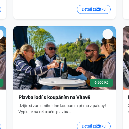
Detail zážitku
6,500 Kč
Plavba lodí s koupáním na Vltavě
Užijte si žár letního dne koupáním přímo z paluby!
Vyplujte na relaxační plavbu…
Detail zážitku