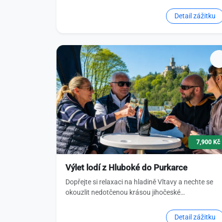
Detail zážitku
7,900 Kč
Výlet lodí z Hluboké do Purkarce
Dopřejte si relaxaci na hladině Vltavy a nechte se
okouzlit nedotčenou krásou jihočeské…
Detail zážitku