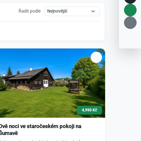
Řadit podle
4,990 Kč
Dvě noci ve staročeském pokoji na
Šumavě