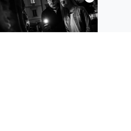
1,190 Kč
Venkovní úniková hra: Tajemný podezřelý
Jste skutečnými fanoušky detektivek a toužíte si
jednu konečně prožít na vlastní kůži?…
Detail zážitku