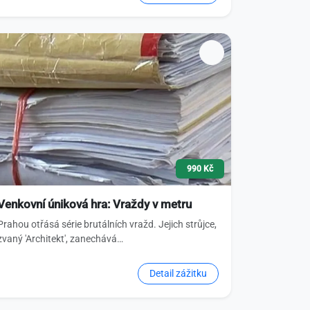
990 Kč
Venkovní úniková hra: Vraždy v metru
Prahou otřásá série brutálních vražd. Jejich strůjce,
zvaný 'Architekt', zanechává…
Detail zážitku