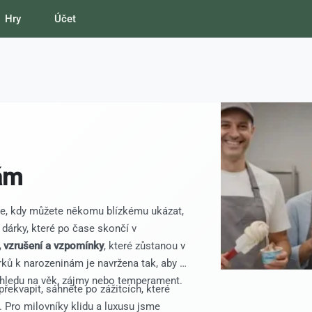
Hry
Účet
ám
ce, kdy můžete někomu blízkému ukázat,
dárky, které po čase skončí v
 vzrušení a vzpomínky
, které zůstanou v
ků k narozeninám je navržena tak, aby v
z ohledu na věk, zájmy nebo temperament.
řekvapit, sáhněte po zážitcích, které
 Pro milovníky klidu a luxusu jsme