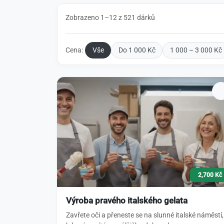
Zobrazeno 1–12 z 521 dárků
Cena:
Vše
Do 1 000 Kč
1 000 – 3 000 Kč
2,700 Kč
Výroba pravého italského gelata
Zavřete oči a přeneste se na slunné italské náměstí,