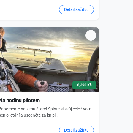
Detail zážitku
6,390 Kč
Na hodinu pilotem
Zapomeňte na simulátory! Splňte si svůj celoživotní
sen o létání a usedněte za knipl…
Detail zážitku