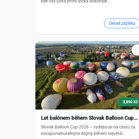
kde vás uvítá první lžička dokonale…
Detail zážitku
3,890 Kč
Let balónem během Slovak Balloon Cup…
Slovak Balloon Cup 2026 – vydejte se na cestu za
nezapomenutelnými dojmy během největší…