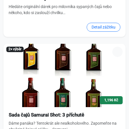
Hledáte originální dárek pro milovníka sypaných čajů nebo
někoho, kdo si zaslouží chvilku…
Detail zážitku
2× výběr
1,196 Kč
Sada čajů Samurai Shot: 3 příchutě
Dáme panáka? Tentokrát ale nealkoholového. Zapomeňte na