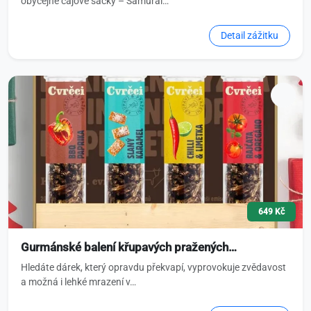
obyčejné čajové sáčky – Samurai…
Detail zážitku
649 Kč
Gurmánské balení křupavých pražených…
Hledáte dárek, který opravdu překvapí, vyprovokuje zvědavost
a možná i lehké mrazení v…