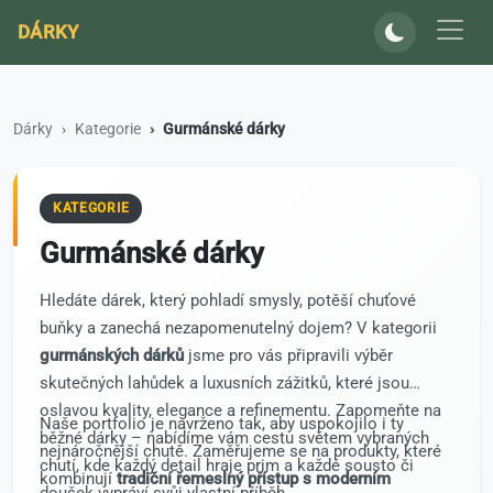
DÁRKY
Dárky
Kategorie
Gurmánské dárky
KATEGORIE
Gurmánské dárky
Hledáte dárek, který pohladí smysly, potěší chuťové
buňky a zanechá nezapomenutelný dojem? V kategorii
gurmánských dárků
jsme pro vás připravili výběr
skutečných lahůdek a luxusních zážitků, které jsou
oslavou kvality, elegance a refinementu. Zapomeňte na
Naše portfolio je navrženo tak, aby uspokojilo i ty
běžné dárky – nabídíme vám cestu světem vybraných
nejnáročnější chutě. Zaměřujeme se na produkty, které
chutí, kde každý detail hraje prim a každé sousto či
kombinují
tradiční řemeslný přístup s moderním
doušek vypráví svůj vlastní příběh.