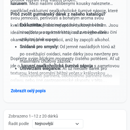
luxusem
. Mezi našimi oblíbenými kousky naleznete
například exkluzivní nealkoholické šumivé nápoje, které
Proč zvolit gurmánský dárek z našeho katalogu?
svou jemností, perlivostí a bohatým aroma svou
Exkluzivita:
Nabízíme produkty, které běžně
kvalitou konkurují těm nejlepším světovým vínům. Jsou
nenajdete v supermarketu, což z vašeho dárku činí
ideální volbou pro ty, kteří chtějí oslavit výjimečné
unikátní překvapení.
okamžiky stylově a s grácií, aniž by zapojili alkohol.
Snídaně pro smysly:
Od jemně nasládlých tónů až
po osvěžující oxidaci, naše dárky jsou navrženy pro
Dopřejte svým blízkým momenty čistého potěšení. Ať už
maximální chuťový zážitek.
jde o
luxusní nealkoholické šumivé nápoje
s sametovou
Univerzální elegance:
Ať už hledáte dárek pro
texturou, které promění běžný večer v královskou
milovaného partnera, obchodního partnera nebo
oslavu, nebo jiné gastronomické skvosty, v této
rodinného příslušníka, gurmánské speciality jsou
kategorii najdete vše, co potřebujete k vyjádření své
symbolem vkusu a pozornosti.
Zobrazit celý popis
vděčnosti a lásky skrze jazyk chutí. Vyberte si dárek,
Kvalita bez kompromisů:
Vybíráme pouze
který není jen předmětem, ale
zážitkem, který se rozpije
prověřené značky a ingredience, které zaručují
a rozvonese
v srdci každého obdarovaného.
špičkovou chuť a prémiové zpracování.
Zobrazeno 1–12 z 20 dárků
Řadit podle