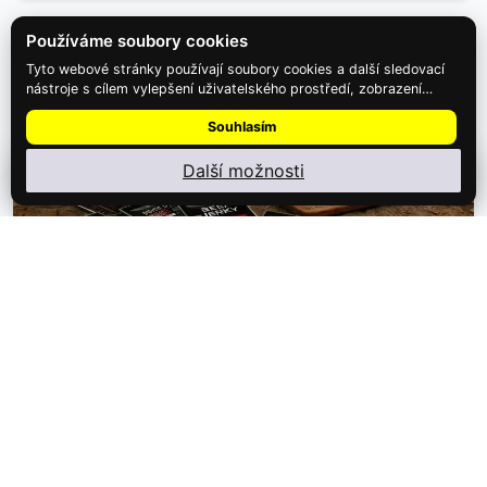
Používáme soubory cookies
Tyto webové stránky používají soubory cookies a další sledovací
nástroje s cílem vylepšení uživatelského prostředí, zobrazení
přizpůsobeného obsahu a reklam, analýzy návštěvnosti webových
Souhlasím
stránek a zjištění zdroje návštěvnosti.
Další možnosti
Nainstalujte
Najdi Dárek
: menu ⋮ → Nainstalovat aplikaci
1,999 Kč
Dárkový pytel plný jerky: Hovězí – XL
Hledáte dárek pro opravdového milovníka masa? Máme pro
vás něco, co zaplní nejen žaludek,…
Detail zážitku