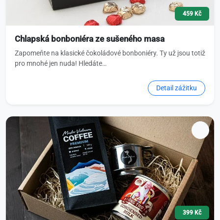
459 Kč
Chlapská bonboniéra ze sušeného masa
Zapomeňte na klasické čokoládové bonboniéry. Ty už jsou totiž
pro mnohé jen nuda! Hledáte…
Detail zážitku
399 Kč