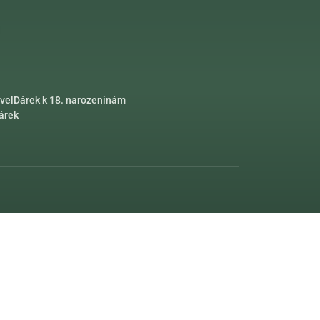
vel
Dárek k 18. narozeninám
dárek