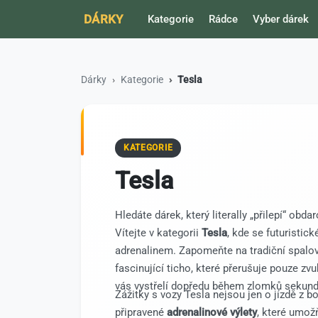
DÁRKY
Kategorie
Rádce
Vyber dárek
Dárky
Kategorie
Tesla
KATEGORIE
Tesla
Hledáte dárek, který literally „přilepí“ ob
Vítejte v kategorii
Tesla
, kde se futuristic
adrenalinem. Zapomeňte na tradiční spalov
fascinující ticho, které přerušuje pouze zvuk
vás vystřelí dopředu během zlomků sekund
Zážitky s vozy Tesla nejsou jen o jízdě z 
připravené
adrenalinové výlety
, které umožňu