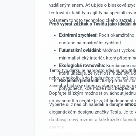
vzdáleným snem. Ať už jde o bleskové zry
testování stability a agility na specializ
volantem tohoto technologického zázraku j
Proč vybrat zážitek s Teslou jako ideální d
Extrémní zrychlení:
Pocit okamžitého 
dostane na maximální rychlost.
Futuristikní ovládání:
Možnost vyzkouš
minimalistický interiér, který připomíná 
Ekologická rovnováha:
Kombinace max
Tento typ dárku je naprosto ideální pro
mil
která ukazuje, že rychlost může být udr
nebo kohokoliv, kdo hledá něco víc než jen
Bezpečné prostředí:
Jízdy probíhá v 
zanechá hluboký dojem a stane se téma r
polygonech, kde může řidič bezpečně 
Dopřejte blízkým možnost ovládnout jednu
současnosti a nechte je zažít budoucnost 
Vyberte si z našich nabídek a darujte
emoce
elegantickém designu značky Tesla. Je to v
dostávají nový rozměr a kde každé šlápnu
energie.