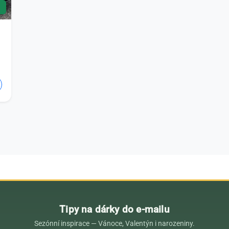
Tipy na dárky do e-mailu
Sezónní inspirace — Vánoce, Valentýn i narozeniny.