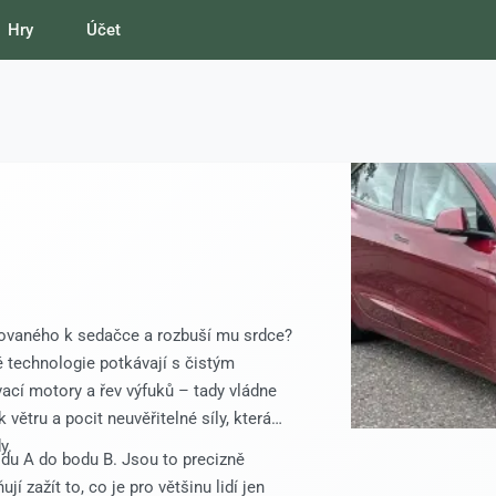
Hry
Účet
darovaného k sedačce a rozbuší mu srdce?
ké technologie potkávají s čistým
ací motory a řev výfuků – tady vládne
 větru a pocit neuvěřitelné síly, která
y.
bodu A do bodu B. Jsou to precizně
jí zažít to, co je pro většinu lidí jen