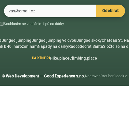
E-mail
Odebírat
Souhlasím se zasíláním tipů na dárky
e
Bungee jumping
Bungee jumping ve dvou
Bungee skoky
Chateau St. Ha
ek k 40. narozeninám
Nápady na dárky
Rádce
Secret Santa
Složte se na 
Hike.place
Climbing.place
PARTNEŘI
© Web Development — Good Experience s.r.o.
Nastavení souborů cookie