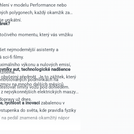
chlení v modelu Performance nebo
ovaných polygonech, každý okamžik za
e unikátní.
árek?
točivého momentu, který vás vmžiku
et nejmodernější asistenty a
sci-fi filmy.
imálního výkonu a nulových emisí,
ovníky aut, technologické nadšence
žitelná.
 obyčejný předmět. Je to zážitek, který
kontrolovaných podmínkách na
ozmov na mnoho dalších měsíců.
testovat limity vozu pod dohledem.
 z nejvýkonnějších elektrických maszyn
dopravy už dnes.
, rychlost a inovaci
zabalenou v
stupenka do světa, kde pravidla fyziky
tí na pedál znamená okamžitý nápor