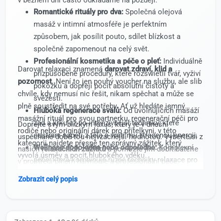
Romantické rituály pro dva:
Společná olejová
masáž v intimní atmosféře je perfektním
způsobem, jak posílit pouto, sdílet blízkost a
společně zapomenout na celý svět.
Profesionální kosmetika a péče o pleť:
Individuálně
Darovat relaxaci znamená
darovat zdraví, klid a
přizpůsobené procedury, které rozświetlí tvář, vyživí
pozornost
. Není to jen pouhý voucher na službu, ale slib
pokožku a dopřejí pocit absolutní čistoty a
chvíle, kdy nemusí nic řešit, nikam spěchat a může se
svěžesti.
plně soustředit na své potřeby. Ať už hledáte jemný
Hluboká regenerace svalů:
Od uvolňujících masáží
masážní rituál pro svou partnerku, regenerační péči pro
zad a krku až po intenzivnější techniky, které
Dopřejte svým blízkým luxus, který je v dnešní
rodiče nebo originální dárek pro přítelkyni, v této
odstraní napětí z těla a vrátí mu ztracenou energii.
uspěchané době tou nejvzácnější hodnotou. Vyberte si z
kategorii najdete přesně ten správný zážitek, který
Wellness dopoledne nebo odpoledne:
Komplexní
našich
relaxačních zážitků
a pomozte jim dobít baterie
vyvolá úsměv a pocit hlubokého vděku.
péče, která kombinuje různé techniky relaxace pro
v prostředí plném harmonie a profesionální péče.
maximální pocit blahobytu.
Zobrazit celý popis