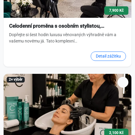
7,900 Kč
Celodenní proměna s osobním stylistou,…
Dopřejte si šest hodin luxusu věnovaných výhradně vám a
vašemu novému já. Tato komplexní…
Detail zážitku
2× výběr
2,100 Kč