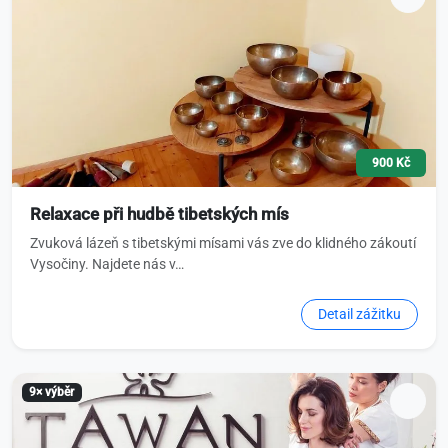
900 Kč
Relaxace při hudbě tibetských mís
Zvuková lázeň s tibetskými mísami vás zve do klidného zákoutí
Vysočiny. Najdete nás v…
Detail zážitku
9× výběr