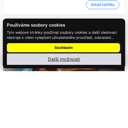
Detail zážitku
Používáme soubory cookies
Tyto webové stránky používají soubory cookies a další sledovací
nástroje s cílem vylepšení uživatelského prostředí, zobrazení
přizpůsobeného obsahu a reklam, analýzy návštěvnosti webových
Souhlasím
stránek a zjištění zdroje návštěvnosti.
Další možnosti
Nainstalujte
Najdi Dárek
: menu ⋮ → Nainstalovat aplikaci
1,100 Kč
Luxusní Head Spa péče pro zdravou…
Šetrný rituál péče navržený speciálně pro děti ve věku od 6 do
15 let. Ošetření je plně…
Detail zážitku