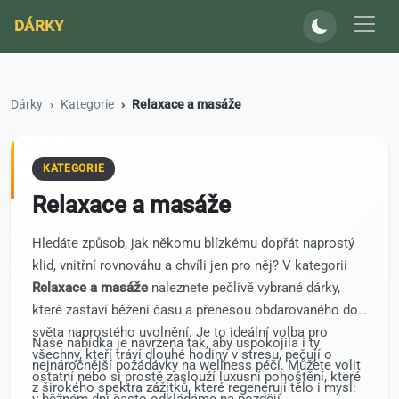
DÁRKY
Dárky
Kategorie
Relaxace a masáže
KATEGORIE
Relaxace a masáže
Hledáte způsob, jak někomu blízkému dopřát naprostý
klid, vnitřní rovnováhu a chvíli jen pro něj? V kategorii
Relaxace a masáže
naleznete pečlivě vybrané dárky,
které zastaví běžení času a přenesou obdarovaného do
světa naprostého uvolnění. Je to ideální volba pro
Naše nabídka je navržena tak, aby uspokojila i ty
všechny, kteří tráví dlouhé hodiny v stresu, pečují o
nejnáročnější požádávky na wellness péči. Můžete volit
ostatní nebo si prostě zaslouží luxusní pohoštění, které
z širokého spektra zážitků, které regenerují tělo i mysl:
v běžném dni často odkládáme na později.