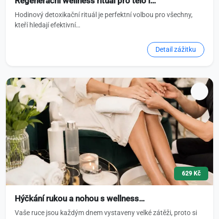
Regenerační wellness rituál pro tělo i…
Hodinový detoxikační rituál je perfektní volbou pro všechny,
kteří hledají efektivní…
Detail zážitku
629 Kč
Hýčkání rukou a nohou s wellness…
Vaše ruce jsou každým dnem vystaveny velké zátěži, proto si