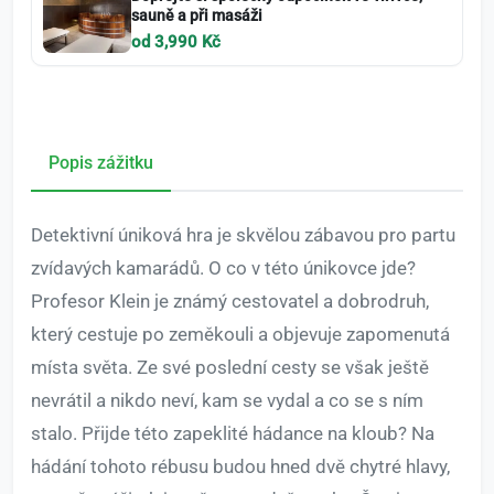
sauně a při masáži
od 3,990 Kč
Popis zážitku
Detektivní úniková hra je skvělou zábavou pro partu
zvídavých kamarádů. O co v této únikovce jde?
Profesor Klein je známý cestovatel a dobrodruh,
který cestuje po zeměkouli a objevuje zapomenutá
místa světa. Ze své poslední cesty se však ještě
nevrátil a nikdo neví, kam se vydal a co se s ním
stalo. Přijde této zapeklité hádance na kloub? Na
hádání tohoto rébusu budou hned dvě chytré hlavy,