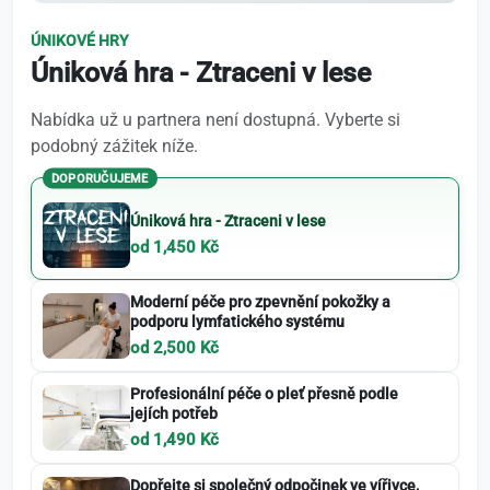
ÚNIKOVÉ HRY
Úniková hra - Ztraceni v lese
Nabídka už u partnera není dostupná. Vyberte si
podobný zážitek níže.
DOPORUČUJEME
Úniková hra - Ztraceni v lese
od 1,450 Kč
Moderní péče pro zpevnění pokožky a
podporu lymfatického systému
od 2,500 Kč
Profesionální péče o pleť přesně podle
jejích potřeb
od 1,490 Kč
Dopřejte si společný odpočinek ve vířivce,