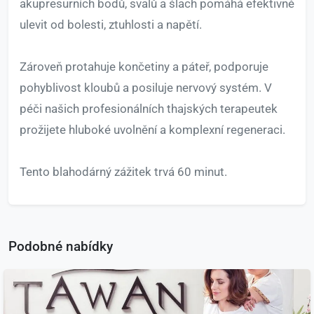
akupresurních bodů, svalů a šlach pomáhá efektivně
ulevit od bolesti, ztuhlosti a napětí.
Zároveň protahuje končetiny a páteř, podporuje
pohyblivost kloubů a posiluje nervový systém. V
péči našich profesionálních thajských terapeutek
prožijete hluboké uvolnění a komplexní regeneraci.
Tento blahodárný zážitek trvá 60 minut.
Podobné nabídky