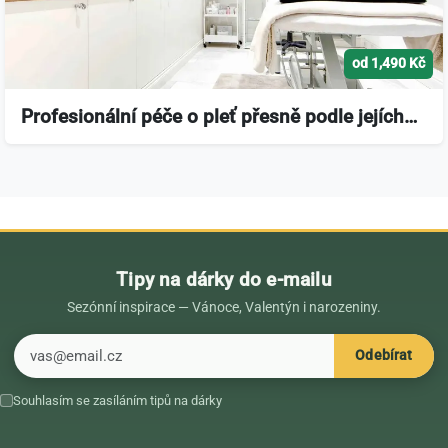
od 1,490 Kč
Profesionální péče o pleť přesně podle jejích…
Tipy na dárky do e-mailu
Sezónní inspirace — Vánoce, Valentýn i narozeniny.
E-mail
Odebírat
Souhlasím se zasíláním tipů na dárky