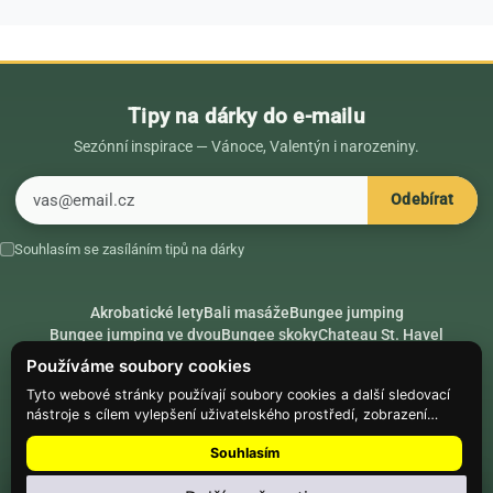
Tipy na dárky do e-mailu
Sezónní inspirace — Vánoce, Valentýn i narozeniny.
E-mail
Odebírat
Souhlasím se zasíláním tipů na dárky
Akrobatické lety
Bali masáže
Bungee jumping
Bungee jumping ve dvou
Bungee skoky
Chateau St. Havel
Dárek k 18. narozeninám
Dárek k 40. narozeninám
Nápady na dárky
Používáme soubory cookies
Rádce
Secret Santa
Složte se na dárek
Tyto webové stránky používají soubory cookies a další sledovací
nástroje s cílem vylepšení uživatelského prostředí, zobrazení
Hike.place
Climbing.place
PARTNEŘI
přizpůsobeného obsahu a reklam, analýzy návštěvnosti webových
Souhlasím
stránek a zjištění zdroje návštěvnosti.
© Web Development — Good Experience s.r.o.