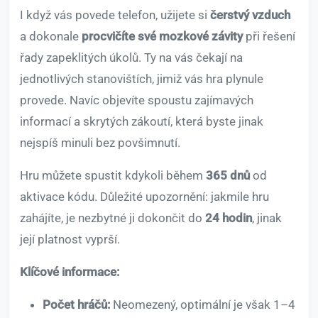
I když vás povede telefon, užijete si
čerstvý vzduch
a dokonale
procvičíte své mozkové závity
při řešení
řady zapeklitých úkolů. Ty na vás čekají na
jednotlivých stanovištích, jimiž vás hra plynule
provede. Navíc objevíte spoustu zajímavých
informací a skrytých zákoutí, která byste jinak
nejspíš minuli bez povšimnutí.
Hru můžete spustit kdykoli během
365 dnů
od
aktivace kódu. Důležité upozornění: jakmile hru
zahájíte, je nezbytné ji dokončit do
24 hodin
, jinak
její platnost vyprší.
Klíčové informace:
Počet hráčů:
Neomezený, optimální je však 1–4