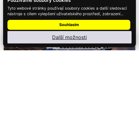
Používáme soubory cookies
Tyto webové stránky používají soubory cookies a další sledovací
nástroje s cílem vylepšení uživatelského prostředí, zobrazení
přizpůsobeného obsahu a reklam, analýzy návštěvnosti webových
Souhlasím
stránek a zjištění zdroje návštěvnosti.
Další možnosti
Nainstalujte
Najdi Dárek
: menu ⋮ → Nainstalovat aplikaci
5,980 Kč
Exkluzivní plavba po Vltavě s…
Hledáte zážitek, který má styl? Při téhle plavbě se loď promění v
elegantní plovoucí…
Detail zážitku