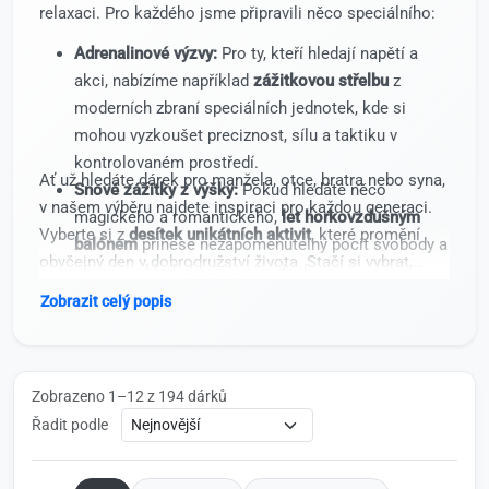
relaxaci. Pro každého jsme připravili něco speciálního:
Adrenalinové výzvy:
Pro ty, kteří hledají napětí a
akci, nabízíme například
zážitkovou střelbu
z
moderních zbraní speciálních jednotek, kde si
mohou vyzkoušet preciznost, sílu a taktiku v
kontrolovaném prostředí.
Ať už hledáte dárek pro manžela, otce, bratra nebo syna,
Snové zážitky z výšky:
Pokud hledáte něco
v našem výběru najdete inspiraci pro každou generaci.
magického a romantického,
let horkovzdušným
Vyberte si z
desítek unikátních aktivit
, které promění
balónem
přinese nezapomenutelný pocit svobody a
obyčejný den v dobrodružství života. Stačí si vybrat,
úžasné výhledy, které vyrazí dech.
objednat a s radostí sledovat výraz v obličeji
Rychlost a výkon:
Pro fanoušky motorů a techniky
Zobrazit celý popis
obdarovaného, když zjistí, jaký nečekaný zážitek ho
jsou připraveny zážitky, které rozbuší srdce
čeká.
každého petrolheadovi.
Relaxace a unikátní momenty:
I muži si zaslouží
Zobrazeno 1–12 z 194 dárků
odpočinek, proto v našem katalogu najdete i tipy na
Řadit podle
regeneraci nebo netradiční aktivity, které vytrhnou z
každodenní rutiny.