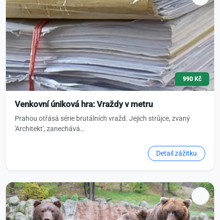
990 Kč
Venkovní úniková hra: Vraždy v metru
Prahou otřásá série brutálních vražd. Jejich strůjce, zvaný
'Architekt', zanechává…
Detail zážitku