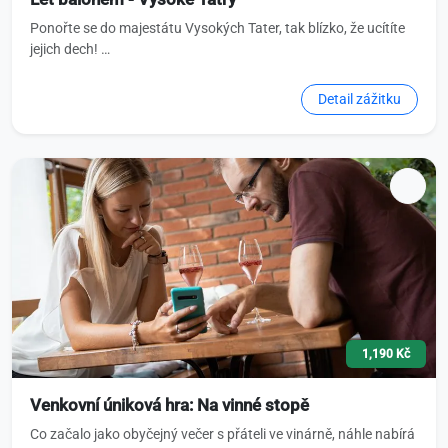
Ponořte se do majestátu Vysokých Tater, tak blízko, že ucítíte
jejich dech! …
Detail zážitku
1,190 Kč
Venkovní úniková hra: Na vinné stopě
Co začalo jako obyčejný večer s přáteli ve vinárně, náhle nabírá