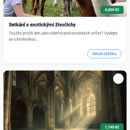
6,200 Kč
Setkání s exotickými živočichy
Toužíte prožít den jako ošetřovatel exotických zvířat? Vydejte
se s brněnskou…
Detail zážitku
1,190 Kč