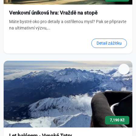
Venkovní úniková hra: Vraždě na stopě
Máte bystré oko pro detaily a ostřílenou mysl? Pak se připravte
na ultimativní výzvu,…
Detail zážitku
7,190 Kč
Let balónem - Vysoké Tatry