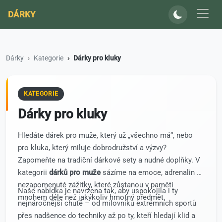
DÁRKY
Dárky
Kategorie
Dárky pro kluky
KATEGORIE
Dárky pro kluky
Hledáte dárek pro muže, který už „všechno má“, nebo
pro kluka, který miluje dobrodružství a výzvy?
Zapomeňte na tradiční dárkové sety a nudné doplňky. V
kategorii
dárků pro muže
sázíme na emoce, adrenalin a
nezapomenuté zážitky, které zůstanou v paměti
Naše nabídka je navržena tak, aby uspokojila i ty
mnohem déle než jakýkoliv hmotný předmět.
nejnáročnější chutě – od milovníků extrémních sportů
přes nadšence do techniky až po ty, kteří hledají klid a