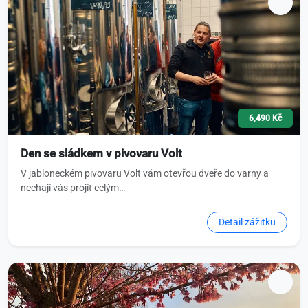
6,490 Kč
Den se sládkem v pivovaru Volt
V jabloneckém pivovaru Volt vám otevřou dveře do varny a
nechají vás projít celým…
Detail zážitku