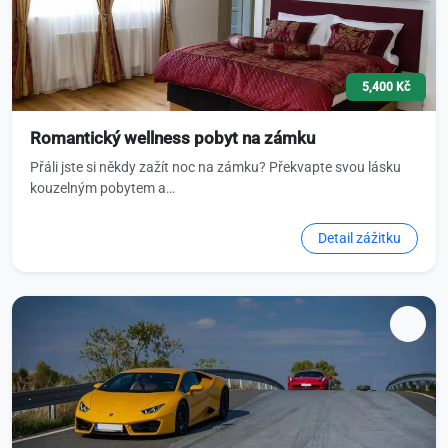
5,400 Kč
Romantický wellness pobyt na zámku
Přáli jste si někdy zažít noc na zámku? Překvapte svou lásku
kouzelným pobytem a…
Detail zážitku