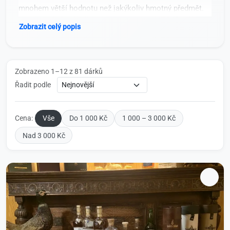
mnohem větší hodnotu než jakýkoliv hmotný předmět.
Zobrazit celý popis
Zobrazeno 1–12 z 81 dárků
Řadit podle
Cena:
Vše
Do 1 000 Kč
1 000 – 3 000 Kč
Nad 3 000 Kč