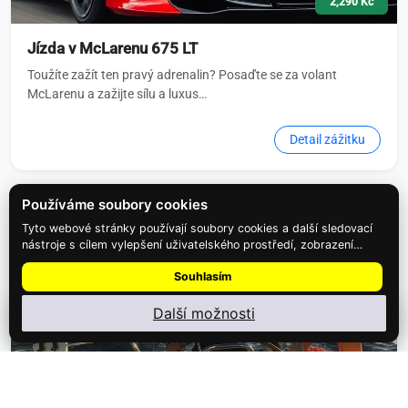
2,290 Kč
Jízda v McLarenu 675 LT
Toužíte zažít ten pravý adrenalin? Posaďte se za volant
McLarenu a zažijte sílu a luxus…
Detail zážitku
Používáme soubory cookies
Tyto webové stránky používají soubory cookies a další sledovací
nástroje s cílem vylepšení uživatelského prostředí, zobrazení
přizpůsobeného obsahu a reklam, analýzy návštěvnosti webových
Souhlasím
stránek a zjištění zdroje návštěvnosti.
Další možnosti
Nainstalujte
Najdi Dárek
: menu ⋮ → Nainstalovat aplikaci
11,180 Kč