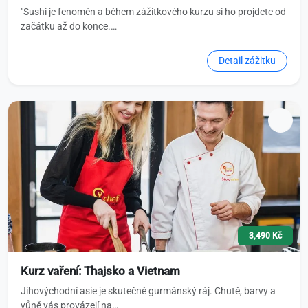
"Sushi je fenomén a během zážitkového kurzu si ho projdete od
začátku až do konce.…
Detail zážitku
3,490 Kč
Kurz vaření: Thajsko a Vietnam
Jihovýchodní asie je skutečně gurmánský ráj. Chutě, barvy a
vůně vás provázejí na…