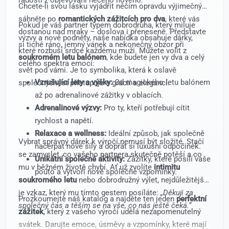
Chcete-li svou lásku vyjádřit něčím opravdu výjimečným,
sáhněte po
romantických zážitcích pro dva
, které vás
Pokud je váš partner typem dobrodruha, který miluje
dostanou nad mraky – doslova i přeneseně. Představte
výzvy a nové podněty, naše nabídka obsahuje dárky,
si tiché ráno, jemný vánek a nekonečný obzor při
které rozbuší srdce každému muži. Můžete volit z
soukromém letu balónem
, kde budete jen vy dva a celý
celého spektra emocí:
svět pod vámi. Je to symbolika, která k oslavě
Vzrušující lety a výšky:
Od magického letu balónem
společných let přistupuje s grácií a elegancí.
až po adrenalinové zážitky v oblacích.
Adrenalinové výzvy:
Pro ty, kteří potřebují cítit
rychlost a napětí.
Relaxace a wellness:
Ideální způsob, jak společně
Vybrat správný dárek k výročí nemusí být složité. Stačí
načerpat nové síly a dopřát si luxusní odpočinek.
se zamyslet, co vašeho partnera skutečně potěší a co
Unikátní společné aktivity:
Zážitky, které posílí vaše
mu v běžném životě chybí. Ať už zvolíte
intimitu
pouto a vytvoří nové společné vzpomínky.
soukromého letu
nebo dobrodružný výlet, nejdůležitější
je vzkaz, který mu tímto gestem posíláte:
„Děkuji za
Prozkoumejte náš katalog a najděte ten jeden
perfektní
společný čas a těším se na vše, co nás ještě čeká.“
zážitek
, který z vašeho výročí udělá nezapomenutelný
svátek. Darujte emoce, úsměvy a vzpomínky, které mají