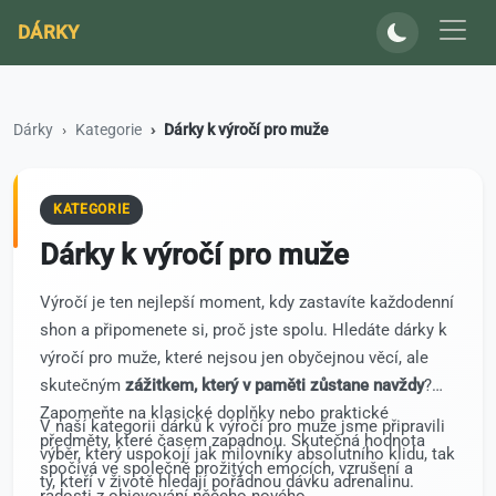
DÁRKY
Dárky
Kategorie
Dárky k výročí pro muže
KATEGORIE
Dárky k výročí pro muže
Výročí je ten nejlepší moment, kdy zastavíte každodenní
shon a připomenete si, proč jste spolu. Hledáte dárky k
výročí pro muže, které nejsou jen obyčejnou věcí, ale
skutečným
zážitkem, který v paměti zůstane navždy
?
Zapomeňte na klasické doplňky nebo praktické
V naší kategorii dárků k výročí pro muže jsme připravili
předměty, které časem zapadnou. Skutečná hodnota
výběr, který uspokojí jak milovníky absolutního klidu, tak
spočívá ve společně prožitých emocích, vzrušení a
ty, kteří v životě hledají pořádnou dávku adrenalinu.
radosti z objevování něčeho nového.