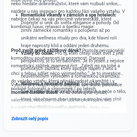
nebo hledáte dobrodružství, které vám rozbuší srdce,
najdete u nás inspiraci pro každou fázi vašeho vztahu. V
Romantické víkendy v zámcích a spa hotelech:
nabídce čekají na vás precizně vybrané体験, které
Dopřejte si únik do světa elegance a pohody. Od
kombinují luxus, relaxaci a špetku magie:
zimní zámecké romantiky s polopenzí až po
unikátní wellness rituály pro dva, kde hlavní rolí
hraje naprostý klid a oddání jeden druhému.
Proč zvolit právě zážitkový dárek?
Protože nejvzácnější
Vzlety do oblak:
Pro ty, kteří chtějí vidět svět z jiné
komoditou současnosti je pozornost. Darovat
perspektivy, je tu let balónem. Je to jeden z nejvíce
romantický zážitek znamená říct: „Záleží mi na tobě a
poetických zážitků, který spojuje napětí z letu s
chci s tebou sdílet něco výjimečného.“ Je to investice
neuvěřitelným výhledem a romantikou okamžiku.
do vašeho vztahu, která přináší radost okamžitě i v
Wellness a relaxační balíčky:
Společné masáže,
Vyberte si z našich tipů a dopřejte své drahé polovičce
podobě fotografií a vzpomínek i po letech.
horké koupele v aromatických olejích a péče o tělo,
moment čistého štěstí
. Ať už oslavujete výročí,
která vás obojem zbaví stresu a umožní vám plně
valentines, nebo jen chcete udělat překvapení bez
se soustředit na svého partnera.
konkrétního důvodu, naše romantické dárky jsou
Gastronomické zážitky:
Intimní večeře při svíčkách
zárukou úspěchu a hlubokých emocí.
Zobrazit celý popis
nebo originální kulinářské výlety, které probudí vaše
smysly a přinesou nové společné rozhovory.