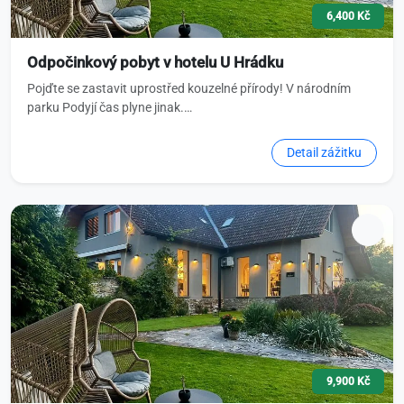
6,400 Kč
Odpočinkový pobyt v hotelu U Hrádku
Pojďte se zastavit uprostřed kouzelné přírody! V národním
parku Podyjí čas plyne jinak.…
Detail zážitku
9,900 Kč