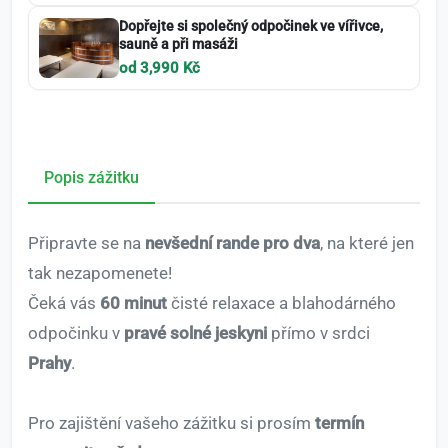
Dopřejte si společný odpočinek ve vířivce,
sauně a při masáži
od 3,990 Kč
Popis zážitku
Připravte se na
nevšední rande pro dva
, na které jen
tak nezapomenete!
Čeká vás
60 minut
čisté relaxace a blahodárného
odpočinku v
pravé solné jeskyni
přímo v srdci
Prahy
.
Pro zajištění vašeho zážitku si prosím
termín