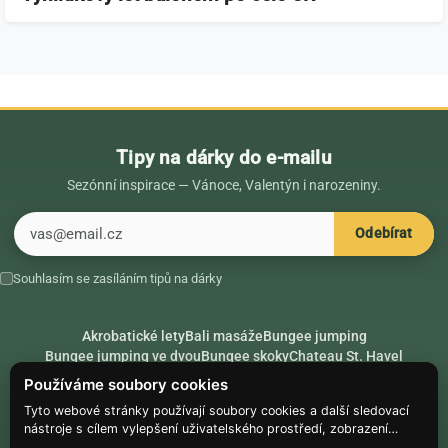
Tipy na dárky do e-mailu
Sezónní inspirace — Vánoce, Valentýn i narozeniny.
E-mail
Odebírat
Souhlasím se zasíláním tipů na dárky
Akrobatické lety
Bali masáže
Bungee jumping
Bungee jumping ve dvou
Bungee skoky
Chateau St. Havel
Dárek k 18. narozeninám
Dárek k 40. narozeninám
Nápady na dárky
Používáme soubory cookies
Rádce
Secret Santa
Složte se na dárek
Tyto webové stránky používají soubory cookies a další sledovací
nástroje s cílem vylepšení uživatelského prostředí, zobrazení
Hike.place
Climbing.place
PARTNEŘI
přizpůsobeného obsahu a reklam, analýzy návštěvnosti webových