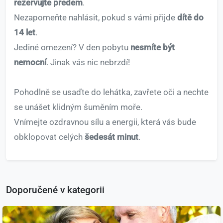
rezervujte předem
.
Nezapomeňte nahlásit, pokud s vámi přijde
dítě do
14 let
.
Jediné omezení? V den pobytu
nesmíte být
nemocní
. Jinak vás nic nebrzdí!
Pohodlně se usaďte do lehátka, zavřete oči a nechte
se unášet klidným šuměním moře.
Vnímejte ozdravnou sílu a energii, která vás bude
obklopovat celých
šedesát minut
.
Doporučené v kategorii