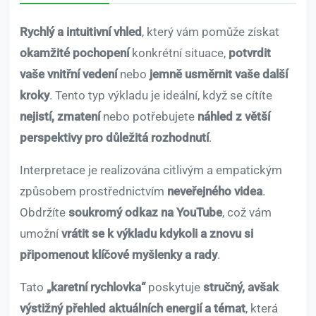
Rychlý a intuitivní vhled
, který vám pomůže získat
okamžité pochopení
konkrétní situace,
potvrdit
vaše vnitřní vedení
nebo
jemně usměrnit vaše další
kroky
. Tento typ výkladu je ideální, když se cítíte
nejistí, zmatení
nebo potřebujete
náhled z větší
perspektivy pro důležitá rozhodnutí
.
Interpretace je realizována citlivým a empatickým
způsobem prostřednictvím
neveřejného videa
.
Obdržíte
soukromý odkaz na YouTube
, což vám
umožní
vrátit se k výkladu kdykoli a znovu si
připomenout klíčové myšlenky a rady
.
Tato
„karetní rychlovka“
poskytuje
stručný, avšak
výstižný přehled aktuálních energií a témat
, která