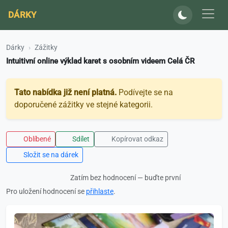
DÁRKY
Dárky
Zážitky
Intuitivní online výklad karet s osobním videem Celá ČR
Tato nabídka již není platná.
Podívejte se na
doporučené zážitky ve stejné kategorii.
Oblíbené
Sdílet
Kopírovat odkaz
Složit se na dárek
Zatím bez hodnocení — buďte první
Pro uložení hodnocení se
přihlaste
.