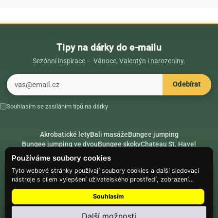
Tipy na dárky do e-mailu
Sezónní inspirace — Vánoce, Valentýn i narozeniny.
E-mail
Odebírat
Souhlasím se zasíláním tipů na dárky
Akrobatické lety
Bali masáže
Bungee jumping
Bungee jumping ve dvou
Bungee skoky
Chateau St. Havel
Dárek k 18. narozeninám
Dárek k 40. narozeninám
Nápady na dárky
Používáme soubory cookies
Rádce
Secret Santa
Složte se na dárek
Tyto webové stránky používají soubory cookies a další sledovací
nástroje s cílem vylepšení uživatelského prostředí, zobrazení
Hike.place
Climbing.place
PARTNEŘI
přizpůsobeného obsahu a reklam, analýzy návštěvnosti webových
Souhlasím
stránek a zjištění zdroje návštěvnosti.
© Web Development — Good Experience s.r.o.
Další možnosti
Nainstalujte
Najdi Dárek
: menu ⋮ → Nainstalovat aplikaci