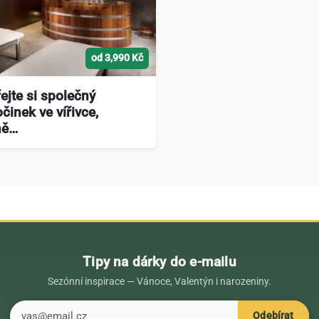
od 3,990 Kč
ejte si společný
činek ve vířivce,
ně…
Tipy na dárky do e-mailu
Sezónní inspirace — Vánoce, Valentýn i narozeniny.
E-mail
Odebírat