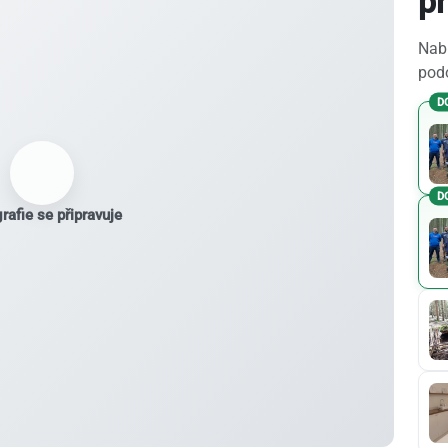
pr
Nabí
podo
D
D
rafie se připravuje