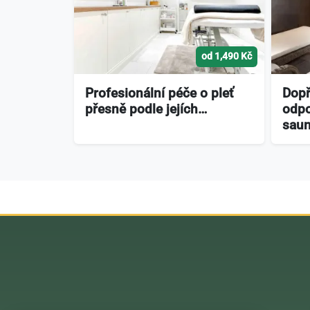
od 1,490 Kč
Profesionální péče o pleť
Dopř
přesně podle jejích…
odpo
sau