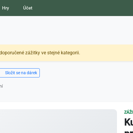
Hry
Účet
doporučené zážitky ve stejné kategorii.
Složit se na dárek
ní
ZÁŽ
Ku