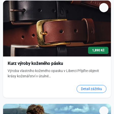
1,890 Kč
Kurz výroby koženého pásku
Výroba vlastního koženého opasku v Liberci Přijďte objevit
krásy koženářství v útulné…
Detail zážitku