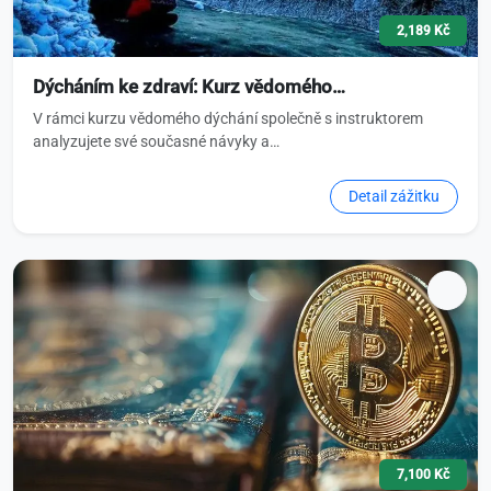
2,189 Kč
Dýcháním ke zdraví: Kurz vědomého…
V rámci kurzu vědomého dýchání společně s instruktorem
analyzujete své současné návyky a…
Detail zážitku
7,100 Kč