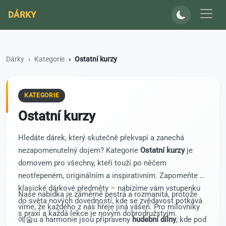
DÁRKY
Dárky
Kategorie
Ostatní kurzy
KATEGORIE
Ostatní kurzy
Hledáte dárek, který skutečně překvapí a zanechá
nezapomenutelný dojem? Kategorie
Ostatní kurzy
je
domovem pro všechny, kteří touží po něčem
neotřepeném, originálním a inspirativním. Zapomeňte na
klasické dárkové předměty – nabízíme vám vstupenku
Naše nabídka je záměrně pestrá a rozmanitá, protože
do světa nových dovedností, kde se zvědavost potkává
víme, že každého z nás hřeje jiná vášeň. Pro milovníky
s praxí a každá lekce je novým dobrodružstvím.
예술u a harmonie jsou připraveny
hudební dílny
, kde pod