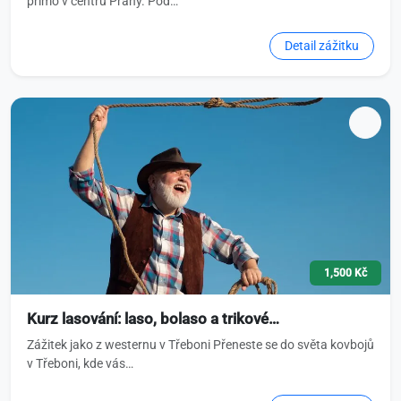
přímo v centru Prahy. Pod…
Detail zážitku
1,500 Kč
Kurz lasování: laso, bolaso a trikové…
Zážitek jako z westernu v Třeboni Přeneste se do světa kovbojů
v Třeboni, kde vás…