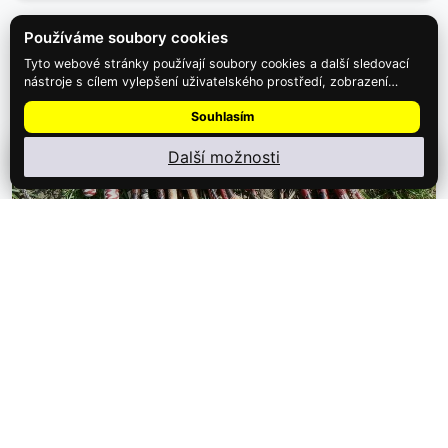
Používáme soubory cookies
Tyto webové stránky používají soubory cookies a další sledovací
nástroje s cílem vylepšení uživatelského prostředí, zobrazení
přizpůsobeného obsahu a reklam, analýzy návštěvnosti webových
Souhlasím
stránek a zjištění zdroje návštěvnosti.
Další možnosti
Nainstalujte
Najdi Dárek
: menu ⋮ → Nainstalovat aplikaci
1,500 Kč
Kurz práskání bičem
Mistrovský kurz práskání bičem v Třeboni Přijďte si vyzkoušet
fascinující umění…
Detail zážitku