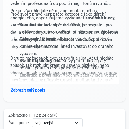
vedením profesionálů ob pocítí magii tónů a rytmů.
Pokud však hledáte něco více hmatatelného a
Proč zvolit právě kurz z této kategorie jako dárek?
energického, doporučujeme vyzkoušet
kovářské kurzy
,
Kreativní restart:
Ideální způsob, jak utéct z
které jsou ideální nejen pro odvážné jedince, ale i pro
každodenní rutiny a vyčistit si hlavu novou činností.
děti a celé rodiny. Je to unikátní příležitost, jak společně
Objevování talentů:
Možnost vyzkoušet si nový
u kovadliny vytvořit něco vlastním úsilím a prožít den
koníček bez nutnosti hned investovat do drahého
plný autentických zážitků.
vybavení.
Darujte možnost objevovat, tvořit a růst. Ať už hledáte
Kvalitní společný čas:
Kurzy pro rodiny a páry
způsob, jak rozbudit kreativitu svého blízkého, nebo
posilují pouta skrze společné tvoření a učení.
chcete jen tak zkusit něco úplně jiného, naše kurzy jsou
Expertíza z první ruky:
Všechny zážitky jsou vedeny
navrženy tak, aby přinesly radost, pocit hrdosti z nově
zkušenými praktiky a nadšenci svého řemesla.
osvojeného umění a vzpomínky, které nevyblednou.
Zobrazit celý popis
Vyberte si zážitek, který rozbudí fantazii a stane se tím
nejoriginálnějším dárkem v celém katalogu.
Zobrazeno 1–12 z 24 dárků
Řadit podle